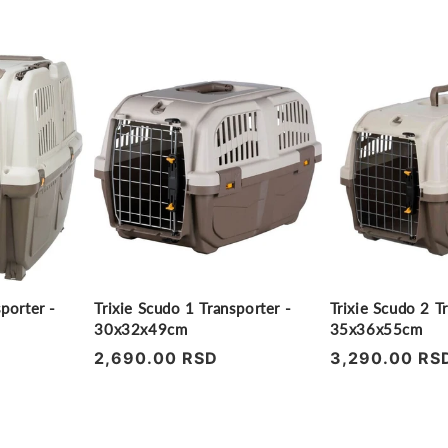
porter -
Trixie Scudo 1 Transporter -
Trixie Scudo 2 T
30x32x49cm
35x36x55cm
Regularna
2,690.00 RSD
Regularna
3,290.00 RS
cena
cena