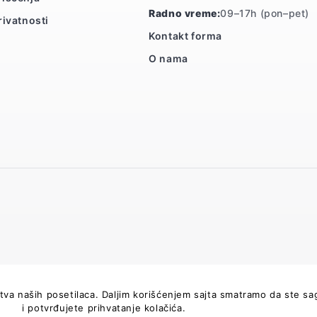
Radno vreme:
09–17h (pon–pet)
rivatnosti
Kontakt forma
O nama
kustva naših posetilaca. Daljim korišćenjem sajta smatramo da ste s
i potvrđujete prihvatanje kolačića.