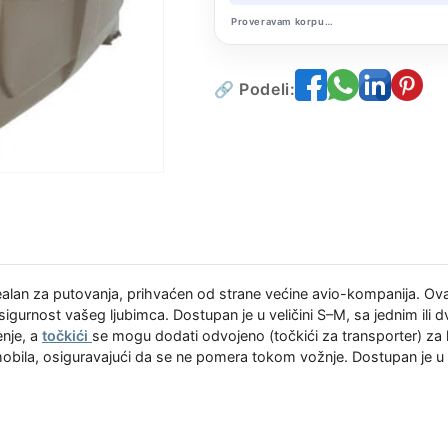
Proveravam korpu…
🔗 Podeli:
lan za putovanja, prihvaćen od strane većine avio-kompanija. Ovaj 
igurnost vašeg ljubimca. Dostupan je u veličini S–M, sa jednim ili
enje, a
točkići
se mogu dodati odvojeno (točkići za transporter) za l
obila, osiguravajući da se ne pomera tokom vožnje. Dostupan je u e