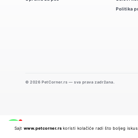
Politika p
© 2026 PetCorner.rs — sva prava zadržana.
Sajt
www.petcorner.rs
Potrebna pomoć?
koristi kolačiće radi što boljeg is