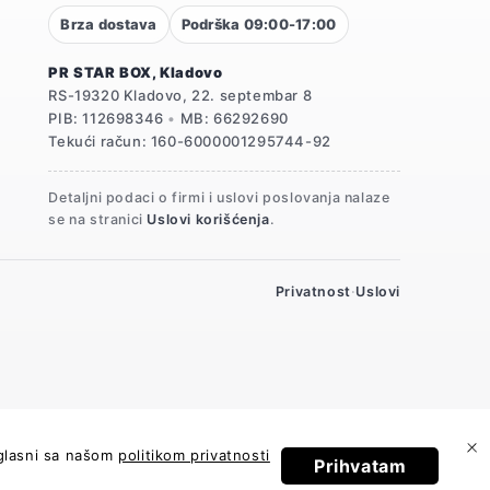
Brza dostava
Podrška 09:00-17:00
PR STAR BOX, Kladovo
RS-19320 Kladovo, 22. septembar 8
PIB: 112698346
•
MB: 66292690
Tekući račun: 160-6000001295744-92
Detaljni podaci o firmi i uslovi poslovanja nalaze
se na stranici
Uslovi korišćenja
.
Privatnost
·
Uslovi
aglasni sa našom
politikom privatnosti
Prihvatam