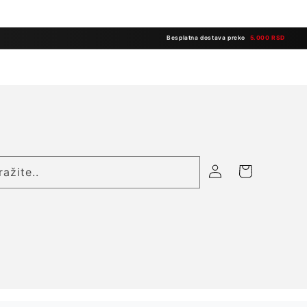
Besplatna dostava preko
5.000 RSD
Prijavite
Korpa
ražite..
se