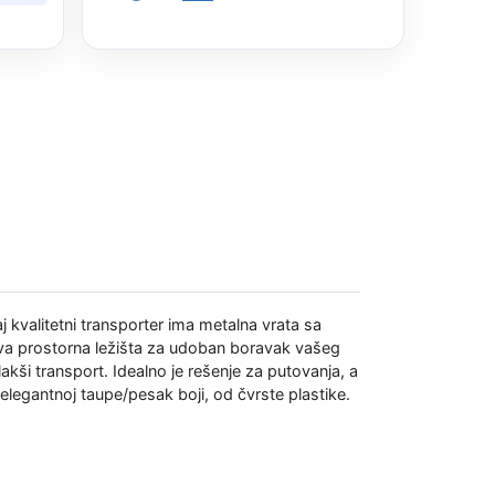
kvalitetni transporter ima metalna vrata sa
 dva prostorna ležišta za udoban boravak vašeg
akši transport. Idealno je rešenje za putovanja, a
legantnoj taupe/pesak boji, od čvrste plastike.