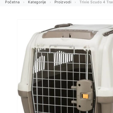
Početna
Kategorije
Proizvodi
Trixie Scudo 4 Tr
Preskoči
na
informacije
o
proizvodu