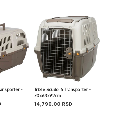
ransporter -
Trixie Scudo 6 Transporter -
70x63x92cm
D
Regularna
14,790.00 RSD
cena