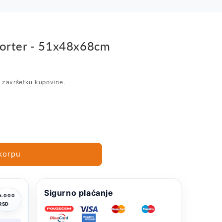
sporter - 51x48x68cm
i završetku kupovine.
korpu
Sigurno plaćanje
5.000
RSD