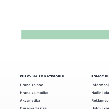
KUPOVINA PO KATEGORIJI
POMOĆ K
Hrana za pse
Informaci
Hrana za mačke
Načini pl
Akvaristika
Reklamac
Oprema za pse
Uslovi ko