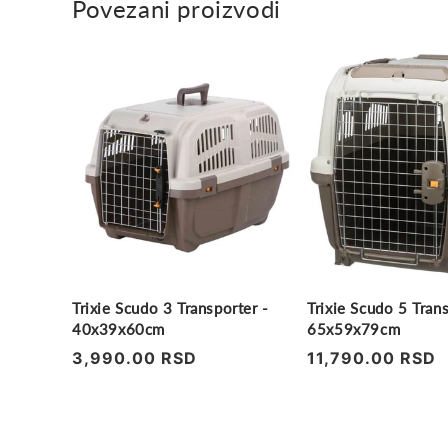
Povezani proizvodi
Trixie Scudo 3 Transporter -
Trixie Scudo 5 Trans
40x39x60cm
65x59x79cm
Regularna
3,990.00 RSD
Regularna
11,790.00 RSD
cena
cena