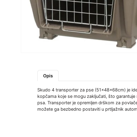
Opis
Skudo 4 transporter za pse (51x48x68cm) je idea
kopčama koje se mogu zaključati, što garantuje s
psa. Transporter je opremljen drškom za povlač
možete ga bezbedno postaviti u prtljažnik autom