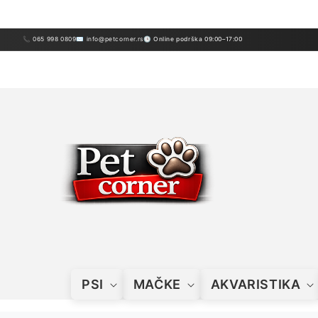
Preskoči
sadržaj
📞 065 998 0809
✉ info@petcorner.rs
🕒 Online podrška 09:00–17:00
PSI
MAČKE
AKVARISTIKA