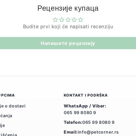
Рецензије купаца
Budite prvi koji će napisati recenziju
Напишите рецензију
UPCIMA
KONTAKT I PODRŠKA
je o dostavi
WhatsApp / Viber:
065 99 8080 9
aćanja
Telefon:
065 99 8080 9
ije
Email:
info@petcorner.rs
rišćenja