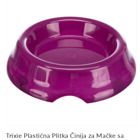
informacije
o
proizvodu
Trixie Plastična Plitka Činija za Mačke sa