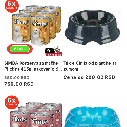
Akcija
SIMBA Konzerva za mačke
Trixie Činija od plastike sa
Piletina 415g, pakovanje 6
gumom
kom
Regularna
Prodajna
Regularna
Cena od 200.00 RSD
890.00 RSD
cena
750.00 RSD
cena
cena