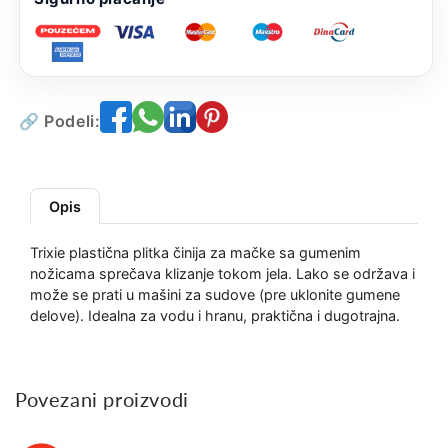
🔗 Podeli:
Opis
Trixie plastična plitka činija za mačke sa gumenim
nožicama sprečava klizanje tokom jela. Lako se održava i
može se prati u mašini za sudove (pre uklonite gumene
delove). Idealna za vodu i hranu, praktična i dugotrajna.
Povezani proizvodi