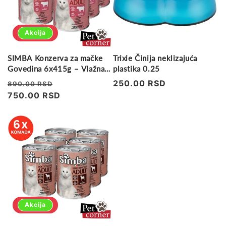
Akcija
SIMBA Konzerva za mačke
Trixie Činija neklizajuća
Govedina 6x415g – Vlažna
plastika 0.25
hrana za mačke
Regularna
Prodajna
Regularna
250.00 RSD
890.00 RSD
cena
750.00 RSD
cena
cena
Akcija