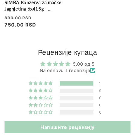
SIMBA Konzerva za mačke
Jagnjetina 6x415g –
Pakovanje od 6 konzervi
Regularna
Prodajna
890.00 RSD
cena
750.00 RSD
cena
Рецензије купаца
5.00 од 5
Na osnovu 1 recenzija
1
0
0
0
0
Напишите рецензију