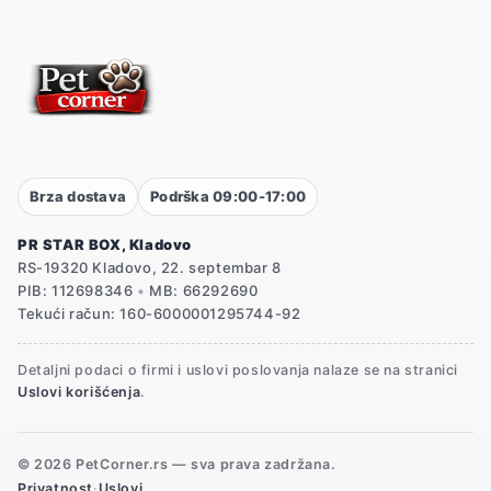
Brza dostava
Podrška 09:00-17:00
PR STAR BOX, Kladovo
RS-19320 Kladovo, 22. septembar 8
PIB: 112698346
•
MB: 66292690
Tekući račun: 160-6000001295744-92
Detaljni podaci o firmi i uslovi poslovanja nalaze se na stranici
Uslovi korišćenja
.
© 2026 PetCorner.rs — sva prava zadržana.
Privatnost
·
Uslovi