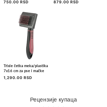
krzna
krzna
Regularna
750.00 RSD
Regularna
879.00 RSD
cena
cena
Trixie četka meka/plastika
7x16 cm za pse i mačke
Regularna
1,290.00 RSD
cena
Рецензије купаца