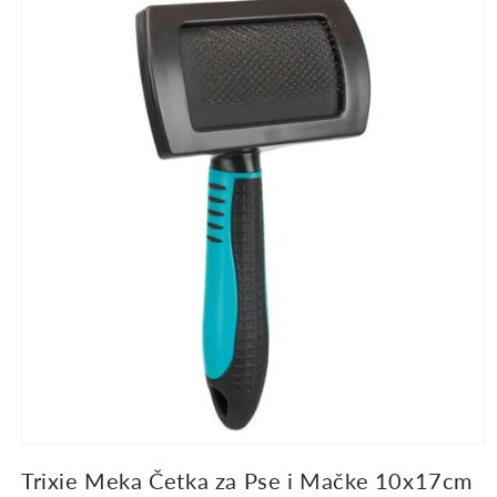
informacije
o
proizvodu
Trixie Meka Četka za Pse i Mačke 10x17cm