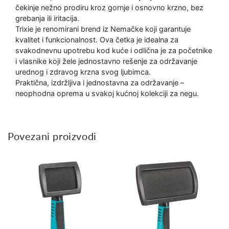
čekinje nežno prodiru kroz gornje i osnovno krzno, bez
grebanja ili iritacija.
Trixie je renomirani brend iz Nemačke koji garantuje
kvalitet i funkcionalnost. Ova četka je idealna za
svakodnevnu upotrebu kod kuće i odlična je za početnike
i vlasnike koji žele jednostavno rešenje za održavanje
urednog i zdravog krzna svog ljubimca.
Praktična, izdržljiva i jednostavna za održavanje –
neophodna oprema u svakoj kućnoj kolekciji za negu.
Povezani proizvodi