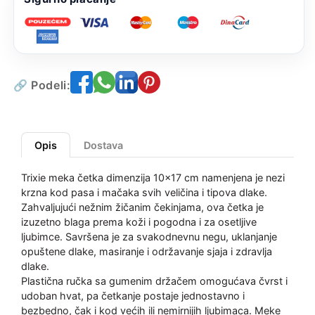
🔗 Podeli:
Opis
Dostava
Trixie meka četka dimenzija 10x17 cm namenjena je nezi
krzna kod pasa i mačaka svih veličina i tipova dlake.
Zahvaljujući nežnim žičanim čekinjama, ova četka je
izuzetno blaga prema koži i pogodna i za osetljive
ljubimce. Savršena je za svakodnevnu negu, uklanjanje
opuštene dlake, masiranje i održavanje sjaja i zdravlja
dlake.
Plastična ručka sa gumenim držačem omogućava čvrst i
udoban hvat, pa četkanje postaje jednostavno i
bezbedno, čak i kod većih ili nemirnijih ljubimaca. Meke