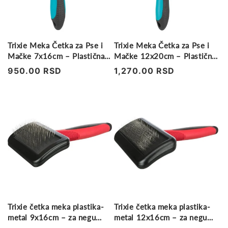
Trixie Meka Četka za Pse i
Trixie Meka Četka za Pse i
Mačke 7x16cm – Plastična
Mačke 12x20cm – Plastična
Ručka
Ručka
Regularna
950.00 RSD
Regularna
1,270.00 RSD
cena
cena
Trixie četka meka plastika-
Trixie četka meka plastika-
metal 9x16cm – za negu
metal 12x16cm – za negu