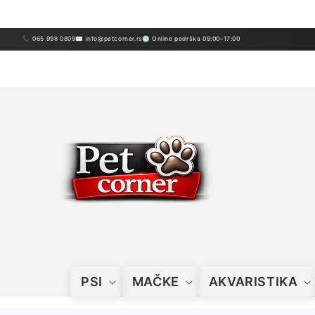
Preskoči
sadržaj
📞 065 998 0809
✉ info@petcorner.rs
🕒 Online podrška 09:00–17:00
PSI
MAČKE
AKVARISTIKA