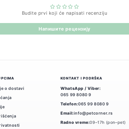
Budite prvi koji će napisati recenziju
Напишите рецензију
UPCIMA
KONTAKT I PODRŠKA
je o dostavi
WhatsApp / Viber:
065 99 8080 9
aćanja
Telefon:
065 99 8080 9
ije
Email:
info@petcorner.rs
rišćenja
Radno vreme:
09–17h (pon–pet)
rivatnosti