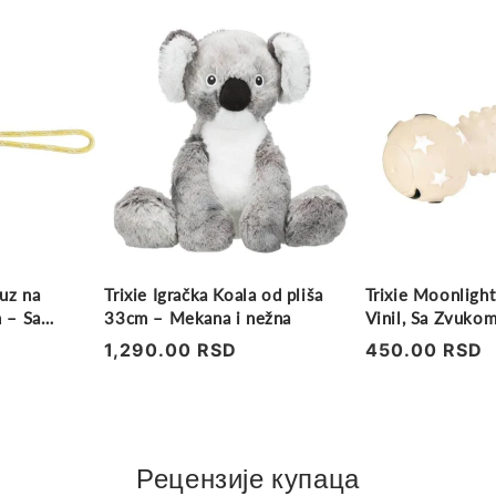
ruz na
Trixie Igračka Koala od pliša
Trixie Moonligh
 – Sa
33cm – Mekana i nežna
Vinil, Sa Zvuko
Regularna
1,290.00 RSD
Regularna
450.00 RSD
cena
cena
Рецензије купаца