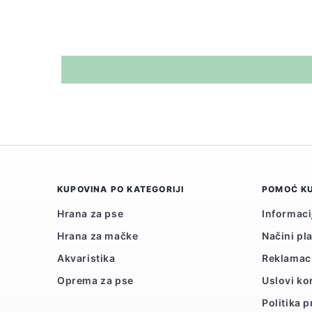
KUPOVINA PO KATEGORIJI
POMOĆ K
Hrana za pse
Informaci
Hrana za mačke
Načini pl
Akvaristika
Reklamac
Oprema za pse
Uslovi ko
Politika p