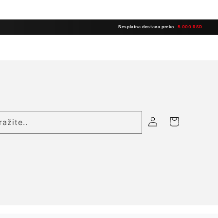
Besplatna dostava preko
5.000 RSD
Prijavite
Korpa
ražite..
se