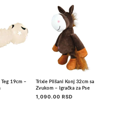
t Teg 19cm –
Trixie Plišani Konj 32cm sa
m
Zvukom – Igračka za Pse
Regularna
1,090.00 RSD
cena