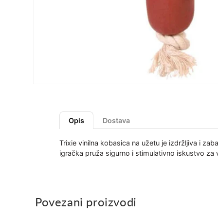
Opis
Dostava
Trixie vinilna kobasica na užetu je izdržljiva i z
igračka pruža sigurno i stimulativno iskustvo za
Povezani proizvodi