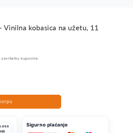
 – Vinilna kobasica na užetu, 11
i završetku kupovine.
korpu
Sigurno plaćanje
5.000
RSD