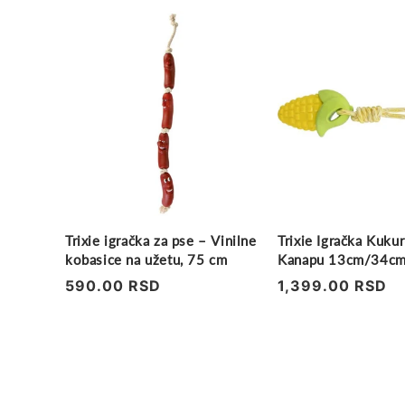
Trixie igračka za pse – Vinilne
Trixie Igračka Kuku
kobasice na užetu, 75 cm
Kanapu 13cm/34cm
Zvukom
Regularna
590.00 RSD
Regularna
1,399.00 RSD
cena
cena