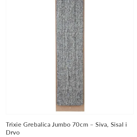
proizvodu
Trixie Grebalica Jumbo 70cm – Siva, Sisal i
Drvo