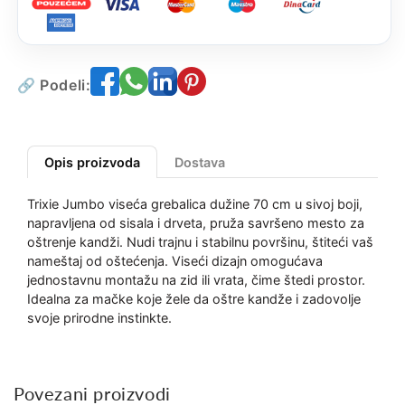
🔗 Podeli:
Opis proizvoda
Dostava
Trixie Jumbo viseća grebalica dužine 70 cm u sivoj boji,
napravljena od sisala i drveta, pruža savršeno mesto za
oštrenje kandži. Nudi trajnu i stabilnu površinu, štiteći vaš
nameštaj od oštećenja. Viseći dizajn omogućava
jednostavnu montažu na zid ili vrata, čime štedi prostor.
Idealna za mačke koje žele da oštre kandže i zadovolje
svoje prirodne instinkte.
Povezani proizvodi