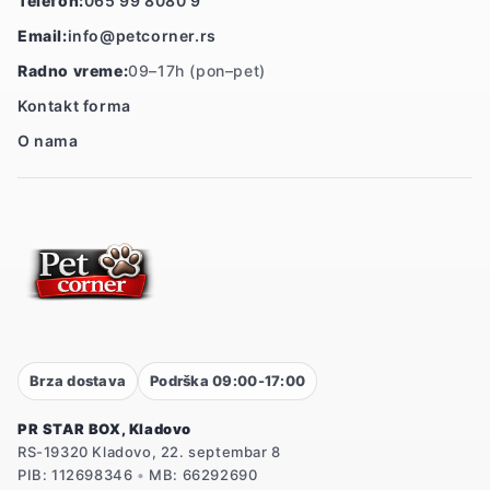
Telefon:
065 99 8080 9
Email:
info@petcorner.rs
Radno vreme:
09–17h (pon–pet)
Kontakt forma
O nama
Brza dostava
Podrška 09:00-17:00
PR STAR BOX, Kladovo
RS-19320 Kladovo, 22. septembar 8
PIB: 112698346
•
MB: 66292690