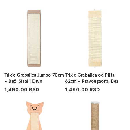
Trixie Grebalica Jumbo 70cm
Trixie Grebalica od Pliša
– Bež, Sisal i Drvo
62cm – Pravougaona, Bež
Regularna
1,490.00 RSD
Regularna
1,490.00 RSD
cena
cena