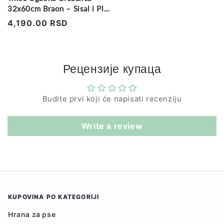
32x60cm Braon – Sisal i Pliš
za Mačke
Regularna
4,190.00 RSD
cena
Рецензије купаца
Budite prvi koji će napisati recenziju
Write a review
KUPOVINA PO KATEGORIJI
Hrana za pse