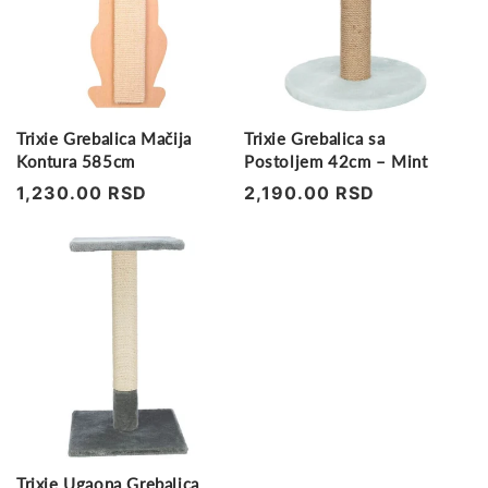
Trixie Grebalica Mačija
Trixie Grebalica sa
Kontura 585cm
Postoljem 42cm – Mint
Regularna
1,230.00 RSD
Regularna
2,190.00 RSD
cena
cena
Trixie Ugaona Grebalica