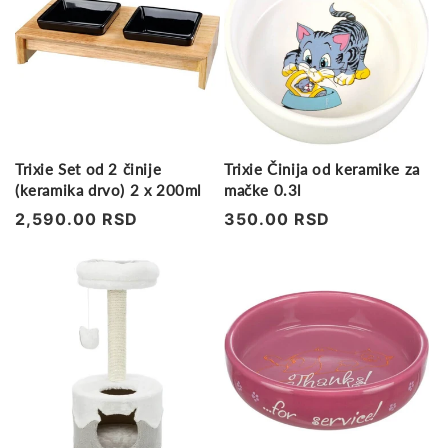
Trixie Set od 2 činije
Trixie Činija od keramike za
(keramika drvo) 2 x 200ml
mačke 0.3l
Regularna
2,590.00 RSD
Regularna
350.00 RSD
cena
cena