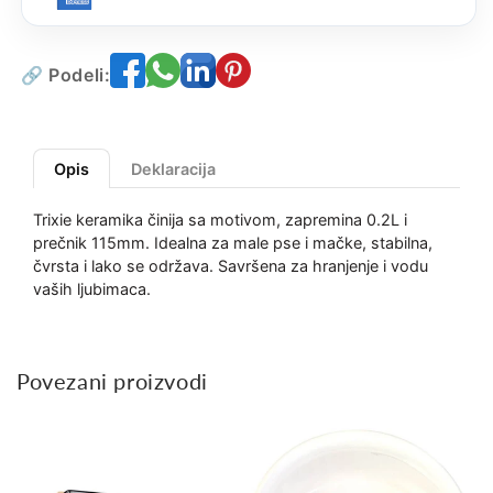
🔗 Podeli:
Opis
Deklaracija
Trixie keramika činija sa motivom, zapremina 0.2L i
prečnik 115mm. Idealna za male pse i mačke, stabilna,
čvrsta i lako se održava. Savršena za hranjenje i vodu
vaših ljubimaca.
Povezani proizvodi