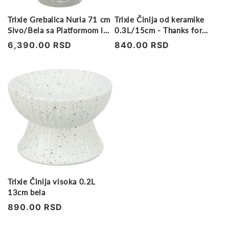
Trixie Grebalica Nuria 71 cm
Trixie Činija od keramike
Sivo/Bela sa Platformom i
0.3L/15cm - Thanks for
Krevetom
service
Regularna
6,390.00 RSD
Regularna
840.00 RSD
cena
cena
Trixie Činija visoka 0.2L
13cm bela
Regularna
890.00 RSD
cena