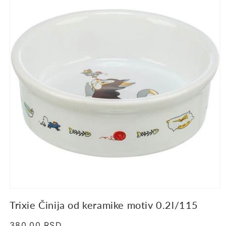
proizvodu
Trixie Činija od keramike motiv 0.2l/115
Regularna
380.00 RSD