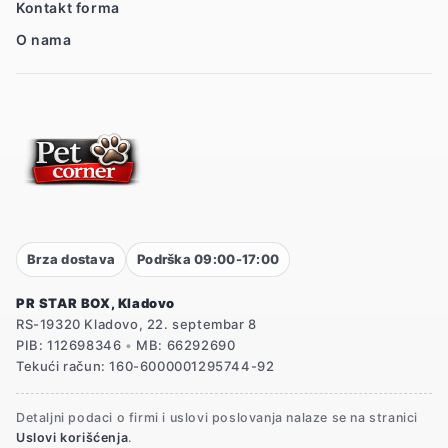
Kontakt forma
O nama
Brza dostava
Podrška 09:00-17:00
PR STAR BOX, Kladovo
RS-19320 Kladovo, 22. septembar 8
PIB: 112698346
•
MB: 66292690
Tekući račun: 160-6000001295744-92
Detaljni podaci o firmi i uslovi poslovanja nalaze se na stranici
Uslovi korišćenja
.