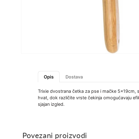
Opis
Dostava
Trixie dvostrana četka za pse i mačke 5x19cm, s
hvat, dok različite vrste čekinja omogućavaju efi
sjajan izgled.
Povezani proizvodi