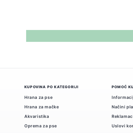
KUPOVINA PO KATEGORIJI
POMOĆ K
Hrana za pse
Informaci
Hrana za mačke
Načini pl
Akvaristika
Reklamac
Oprema za pse
Uslovi ko