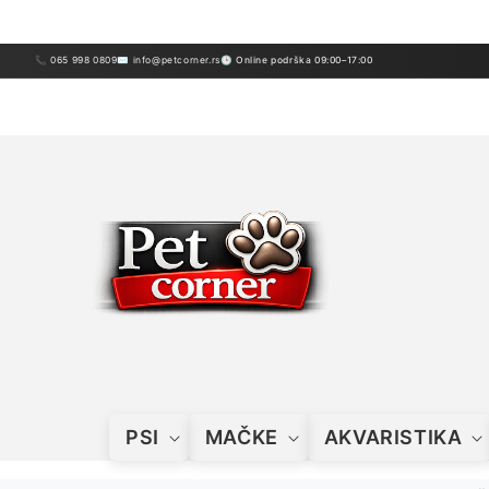
Preskoči
sadržaj
📞 065 998 0809
✉ info@petcorner.rs
🕒 Online podrška 09:00–17:00
PSI
MAČKE
AKVARISTIKA