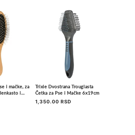
se i mačke, za
Trixie Dvostrana Trouglasta
ilenkasto i
Četka za Pse i Mačke 6x19cm
Regularna
1,350.00 RSD
cena