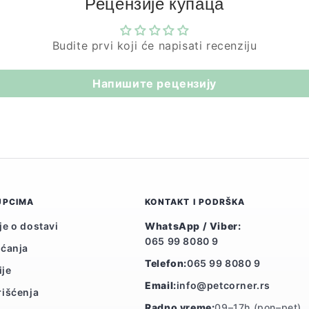
Рецензије купаца
Budite prvi koji će napisati recenziju
Напишите рецензију
UPCIMA
KONTAKT I PODRŠKA
je o dostavi
WhatsApp / Viber:
065 99 8080 9
aćanja
Telefon:
065 99 8080 9
ije
Email:
info@petcorner.rs
rišćenja
Radno vreme:
09–17h (pon–pet)