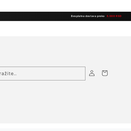
Besplatna dostava preko
5.000 RSD
Prijavite
Korpa
ražite..
se