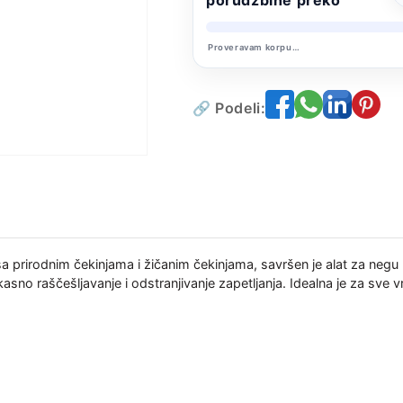
i
i
Žičanim
Žičanim
Proveravam korpu…
Čekinjama
Čekinjama
🔗 Podeli:
a prirodnim čekinjama i žičanim čekinjama, savršen je alat za neg
kasno raščešljavanje i odstranjivanje zapetljanja. Idealna je za sve