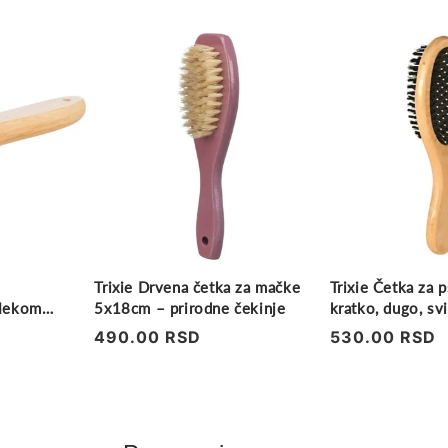
Trixie Drvena četka za mačke
Trixie Četka za p
Mekom
5x18cm – prirodne čekinje
kratko, dugo, sv
čupavo krzno
Regularna
490.00 RSD
Regularna
530.00 RSD
cena
cena