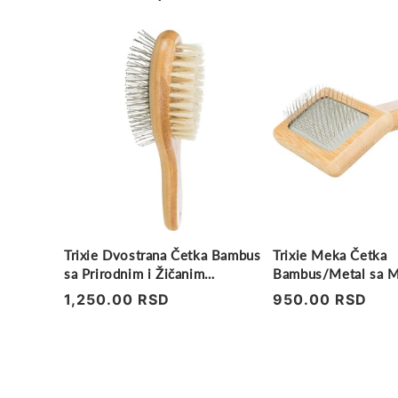
Trixie Dvostrana Četka Bambus
Trixie Meka Četka
sa Prirodnim i Žičanim
Bambus/Metal sa 
Čekinjama
Žičanom Čekinjom
Regularna
1,250.00 RSD
Regularna
950.00 RSD
cena
cena