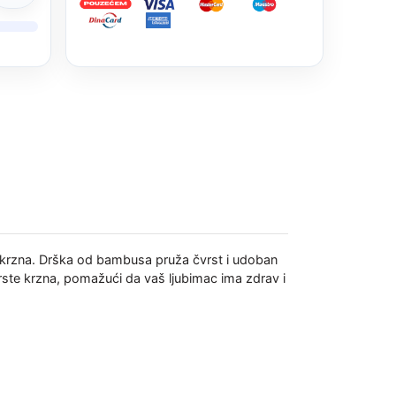
u krzna. Drška od bambusa pruža čvrst i udoban
 vrste krzna, pomažući da vaš ljubimac ima zdrav i