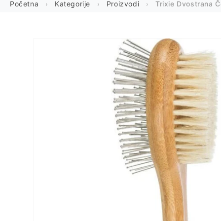
Početna
Kategorije
Proizvodi
Trixie Dvostrana 
Preskoči
na
informacije
o
proizvodu