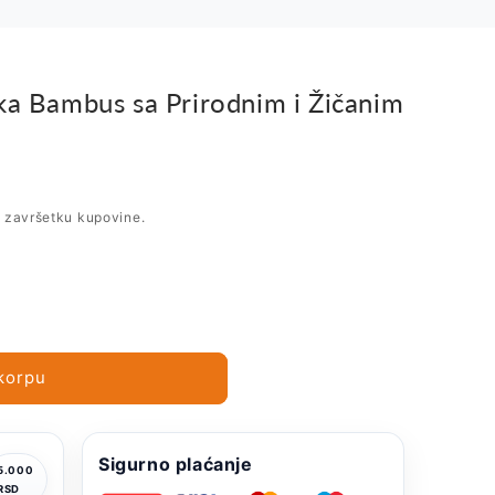
ka Bambus sa Prirodnim i Žičanim
i završetku kupovine.
korpu
Sigurno plaćanje
5.000
RSD