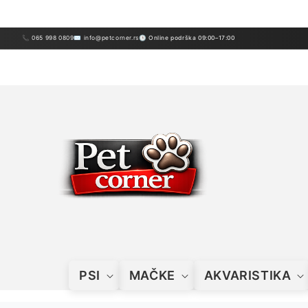
Preskoči
sadržaj
📞 065 998 0809
✉ info@petcorner.rs
🕒 Online podrška 09:00–17:00
PSI
MAČKE
AKVARISTIKA