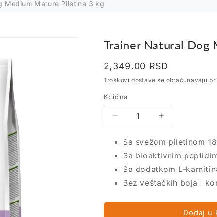
og Medium Mature Piletina 3 kg
Trainer Natural Dog 
Regularna
2,349.00 RSD
cena
Troškovi dostave se obračunavaju pr
Količina
Smanji
Povećaj
količinu
količinu
za
za
Sa svežom piletinom 1
Trainer
Trainer
Sa bioaktivnim peptidi
Natural
Natural
Sa dodatkom L-karnitin
Dog
Dog
Medium
Medium
Bez veštačkih boja i k
Mature
Mature
Piletina
Piletina
3
3
Dodaj u 