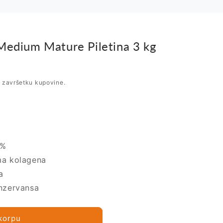
Medium Mature Piletina 3 kg
i završetku kupovine.
8%
ma kolagena
a
onzervansa
korpu