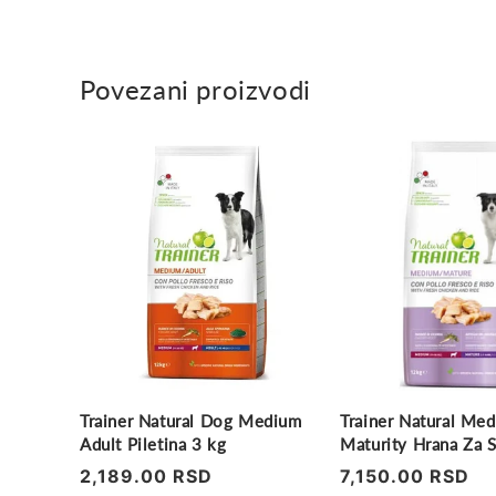
Povezani proizvodi
Trainer Natural Dog Medium
Trainer Natural Me
Adult Piletina 3 kg
Maturity Hrana Za Stari
Piletina, 12kg
Regularna
2,189.00 RSD
Regularna
7,150.00 RSD