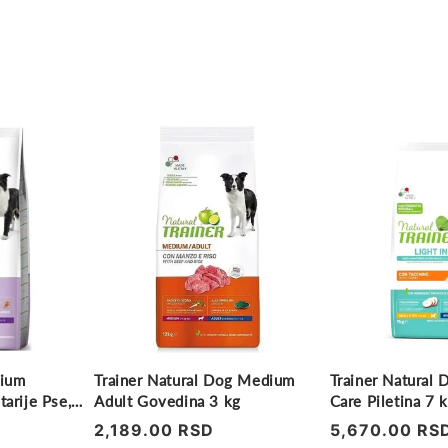
dium
Trainer Natural Dog Medium
Trainer Natural
je Pse,
Adult Govedina 3 kg
Care Piletina 7 
Regularna
2,189.00 RSD
Regularna
5,670.00 RS