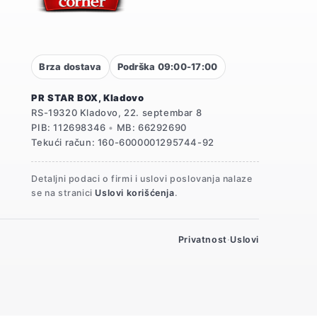
Brza dostava
Podrška 09:00-17:00
PR STAR BOX, Kladovo
RS-19320 Kladovo, 22. septembar 8
PIB: 112698346
•
MB: 66292690
Tekući račun: 160-6000001295744-92
Detaljni podaci o firmi i uslovi poslovanja nalaze
se na stranici
Uslovi korišćenja
.
Privatnost
·
Uslovi