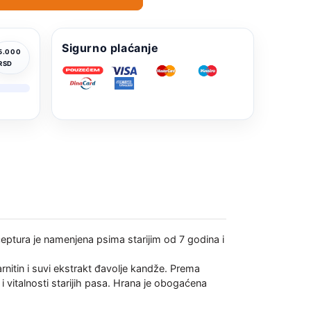
Sigurno plaćanje
5.000
RSD
eptura je namenjena psima starijim od 7 godina i
rnitin i suvi ekstrakt đavolje kandže. Prema
 vitalnosti starijih pasa. Hrana je obogaćena