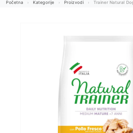
Početna
Kategorije
Proizvodi
Trainer Natural D
Preskoči
na
informacije
o
proizvodu