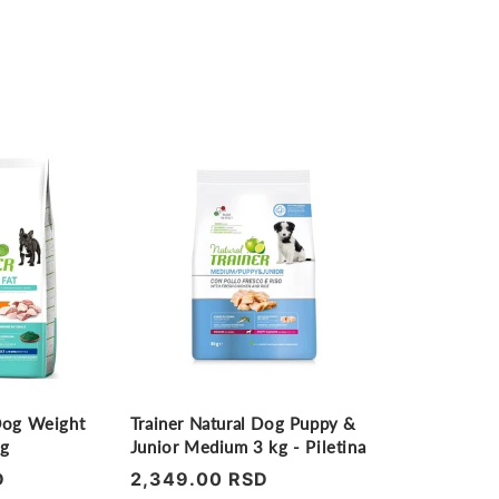
 Dog Weight
Trainer Natural Dog Puppy &
kg
Junior Medium 3 kg - Piletina
D
Regularna
2,349.00 RSD