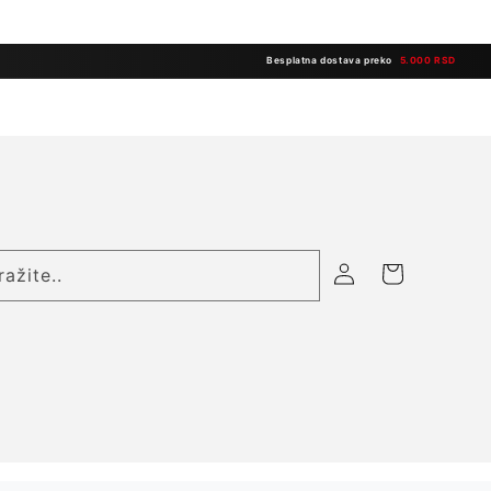
Besplatna dostava preko
5.000 RSD
Prijavite
Korpa
ražite..
se