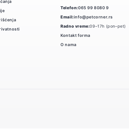
aćanja
Telefon:
065 99 8080 9
ije
Email:
info@petcorner.rs
rišćenja
Radno vreme:
09–17h (pon–pet)
rivatnosti
Kontakt forma
O nama