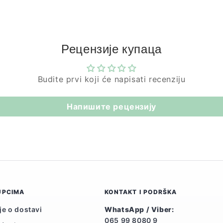
cena
cena
Рецензије купаца
Budite prvi koji će napisati recenziju
Напишите рецензију
UPCIMA
KONTAKT I PODRŠKA
je o dostavi
WhatsApp / Viber:
065 99 8080 9