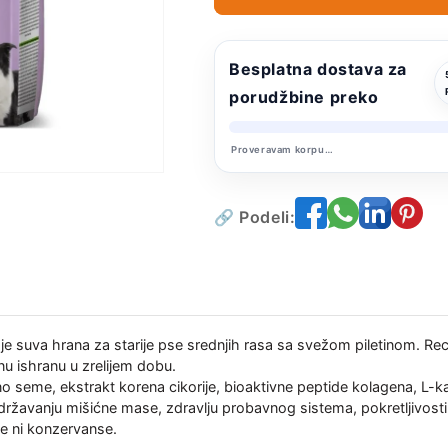
kg
kg
Besplatna dostava za
porudžbine preko
Proveravam korpu…
🔗 Podeli:
je suva hrana za starije pse srednjih rasa sa svežom piletinom. Rec
u ishranu u zrelijem dobu.
no seme, ekstrakt korena cikorije, bioaktivne peptide kolagena, L-ka
žavanju mišićne mase, zdravlju probavnog sistema, pokretljivosti i
je ni konzervanse.