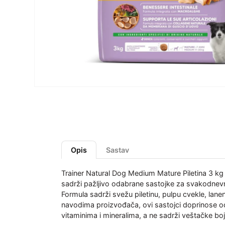
Opis
Sastav
Trainer Natural Dog Medium Mature Piletina 3 kg 
sadrži pažljivo odabrane sastojke za svakodnevn
Formula sadrži svežu piletinu, pulpu cvekle, lane
navodima proizvođača, ovi sastojci doprinose odr
vitaminima i mineralima, a ne sadrži veštačke bo