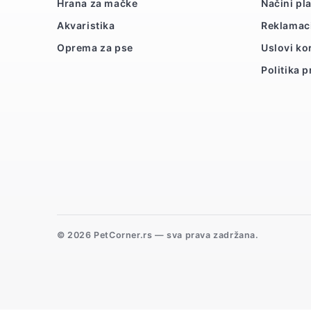
Hrana za mačke
Načini pl
Akvaristika
Reklamac
Oprema za pse
Uslovi ko
Politika p
© 2026 PetCorner.rs — sva prava zadržana.