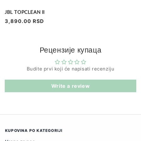
JBL TOPCLEAN II
Regularna
3,890.00 RSD
cena
Рецензије купаца
Budite prvi koji će napisati recenziju
Write a review
KUPOVINA PO KATEGORIJI