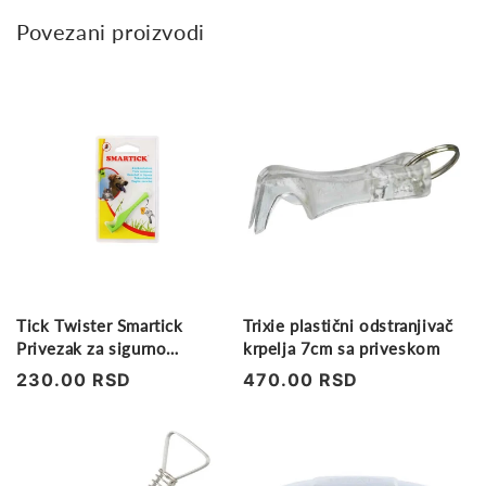
Povezani proizvodi
Tick Twister Smartick
Trixie plastični odstranjivač
Privezak za sigurno
krpelja 7cm sa priveskom
uklanjanje krpelja
Regularna
230.00 RSD
Regularna
470.00 RSD
cena
cena