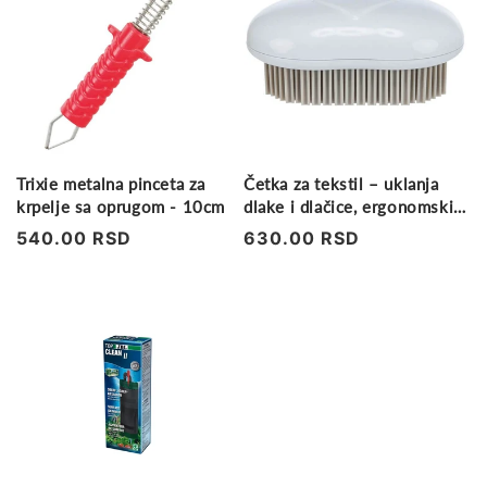
Trixie metalna pinceta za
Četka za tekstil – uklanja
krpelje sa oprugom - 10cm
dlake i dlačice, ergonomski
dizajn
Regularna
540.00 RSD
Regularna
630.00 RSD
cena
cena