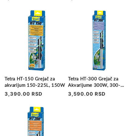
cena
cena
Tetra HT-150 Grejač za
Tetra HT-300 Grejač za
akvarijum 150-225L, 150W
Akvarijume 300W, 300-
350L
Regularna
3,390.00 RSD
Regularna
3,590.00 RSD
cena
cena