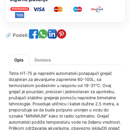
🔗 Podeli:
Opis
Dostava
Tetra HT-75 je napredni automatski potapajući grejač
dizajniran za akvarijume zapremine 60-100L, sa
termostatom podesivim u rasponu od 19-31°C. Ovaj
grejač je pouzdan, precizan i jednostavan za upotrebu,
pružajući stabilno grejanje pomoću napredne bimetalne
tehnologije. Poseduje utičnicu i kabel dužine 2,5 metra, a
preporučuje se da bude potpuno uronjen u vodu do
oznake "MINIMUM" kako bi radio optimalno. Grejač
automatski podiže temperaturu vode na željenu vrednost.
Prilikom održavanja akvarijuma, obavezno isključiti grejač