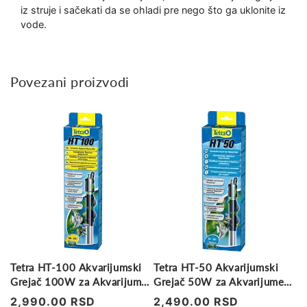
iz struje i sačekati da se ohladi pre nego što ga uklonite iz
vode.
Povezani proizvodi
Tetra HT-100 Akvarijumski
Tetra HT-50 Akvarijumski
Grejač 100W za Akvarijume
Grejač 50W za Akvarijume
100-150L
60-100L
Regularna
2,990.00 RSD
Regularna
2,490.00 RSD