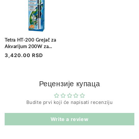
Tetra HT-200 Grejač za
Akvarijum 200W za
akvarijume 225-300L
Regularna
3,420.00 RSD
cena
Рецензије купаца
Budite prvi koji će napisati recenziju
Write a review