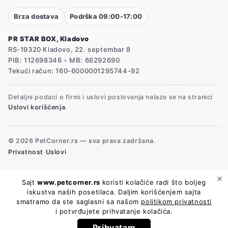
Brza dostava
Podrška 09:00-17:00
PR STAR BOX, Kladovo
RS-19320 Kladovo, 22. septembar 8
PIB: 112698346
•
MB: 66292690
Tekući račun: 160-6000001295744-92
Detaljni podaci o firmi i uslovi poslovanja nalaze se na stranici
Uslovi korišćenja
.
© 2026 PetCorner.rs — sva prava zadržana.
Privatnost
·
Uslovi
Sajt
www.petcorner.rs
koristi kolačiće radi što boljeg
iskustva naših posetilaca. Daljim korišćenjem sajta
smatramo da ste saglasni sa našom
politikom privatnosti
i potvrđujete prihvatanje kolačića.
Potrebna pomoć?
Prihvatam