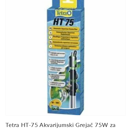
informacije
o
proizvodu
Tetra HT-75 Akvarijumski Grejač 75W za