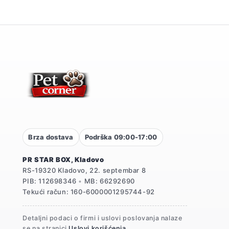
Brza dostava
Podrška 09:00-17:00
PR STAR BOX, Kladovo
RS-19320 Kladovo, 22. septembar 8
PIB: 112698346
•
MB: 66292690
Tekući račun: 160-6000001295744-92
Detaljni podaci o firmi i uslovi poslovanja nalaze
se na stranici
Uslovi korišćenja
.