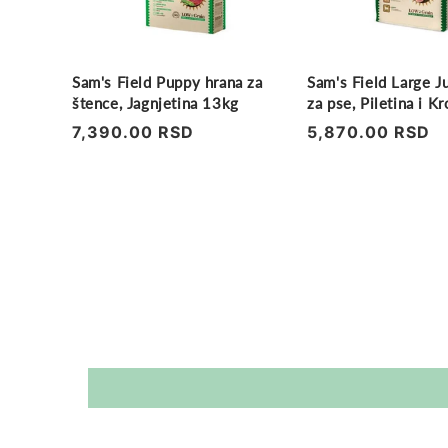
Sam's Field Puppy hrana za
Sam's Field Large J
štence, Jagnjetina 13kg
za pse, Piletina i 
Regularna
7,390.00 RSD
Regularna
5,870.00 RSD
cena
cena