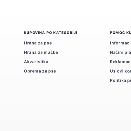
KUPOVINA PO KATEGORIJI
POMOĆ K
Hrana za pse
Informaci
Hrana za mačke
Načini pl
Akvaristika
Reklamac
Oprema za pse
Uslovi ko
Politika p