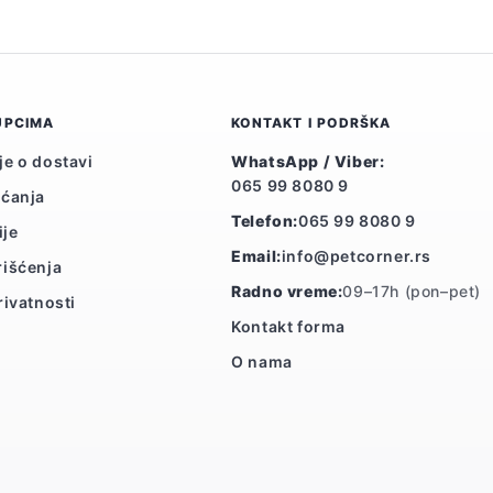
UPCIMA
KONTAKT I PODRŠKA
je o dostavi
WhatsApp / Viber:
065 99 8080 9
aćanja
Telefon:
065 99 8080 9
ije
Email:
info@petcorner.rs
rišćenja
Radno vreme:
09–17h (pon–pet)
rivatnosti
Kontakt forma
O nama