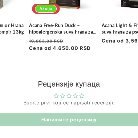
Akcija
unior Hrana
Acana Free-Run Duck –
Acana Light & Fi
Krompir 13kg
hipoalergenska suva hrana za
suva hrana za ps
pse sa pačetinom
gojenju
Regularna
Prodajna
Regularna
Cena od 3,5
19,063.00 RSD
cena
Cena od 4,650.00 RSD
cena
cena
Рецензије купаца
Budite prvi koji će napisati recenziju
Напишите рецензију