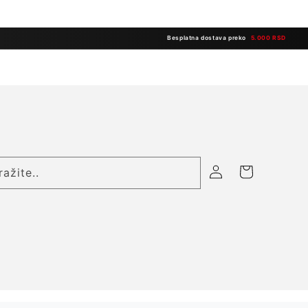
Besplatna dostava preko
5.000 RSD
Prijavite
Korpa
ražite..
se