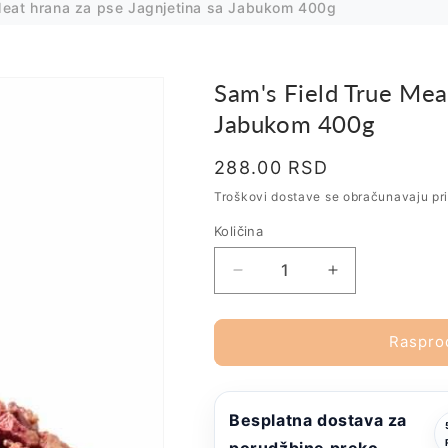
Meat hrana za pse Jagnjetina sa Jabukom 400g
Sam's Field True Meat
Jabukom 400g
Regularna
288.00 RSD
Rasprodato
cena
Troškovi dostave se obračunavaju pr
Količina
Smanji
Povećaj
količinu
količinu
za
za
Sam&#39;s
Sam&#39;s
Raspro
Field
Field
True
True
Meat
Meat
Besplatna dostava za
hrana
hrana
za
za
porudžbine preko