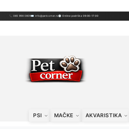
Preskoči
sadržaj
📞 065 998 0809
✉ info@petcorner.rs
🕒 Online podrška 09:00–17:00
PSI
MAČKE
AKVARISTIKA