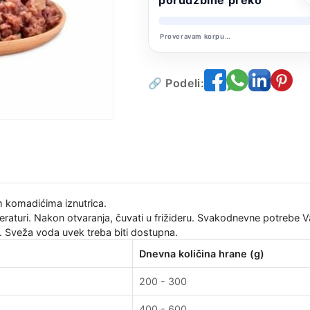
pse
pse
Jagnjetina
Jagnjetina
Proveravam korpu…
sa
sa
Jabukom
Jabukom
400g
400g
🔗 Podeli:
 komadićima iznutrica.
eraturi. Nakon otvaranja, čuvati u frižideru. Svakodnevne potrebe 
a. Sveža voda uvek treba biti dostupna.
Dnevna količina hrane (g)
200 - 300
400 - 600