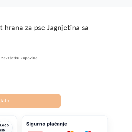
 hrana za pse Jagnjetina sa
i završetku kupovine.
dato
Sigurno plaćanje
5.000
RSD