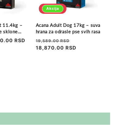
Akcija
t 11.4kg –
Acana Adult Dog 17kg – suva
e sklone
hrana za odrasle pse svih rasa
60.00 RSD
Regularna
Prodajna
19,589.00 RSD
cena
18,870.00 RSD
cena