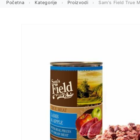
Početna
Kategorije
Proizvodi
Sam's Field True 
Preskoči
na
informacije
o
proizvodu