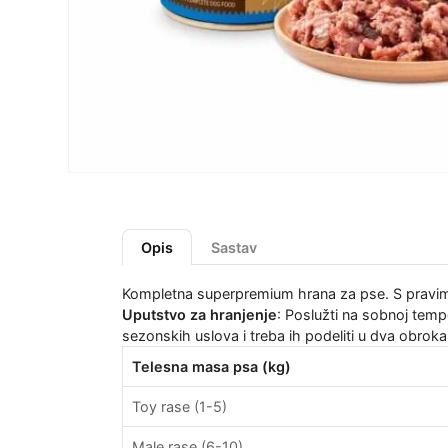
Opis
Sastav
Kompletna superpremium hrana za pse. S pravim
Uputstvo za hranjenje
: Poslužti na sobnoj temp
sezonskih uslova i treba ih podeliti u dva obrok
Telesna masa psa (kg)
Toy rase (1-5)
Male rase (6-10)