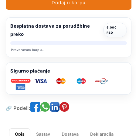
za
za
Dodaj u korpu
odrasle
odrasle
pse
pse
Besplatna dostava za porudžbine
5.000
RSD
preko
Proveravam korpu…
Sigurno plaćanje
🔗 Podeli:
Opis
Sastav
Dostava
Deklaracija