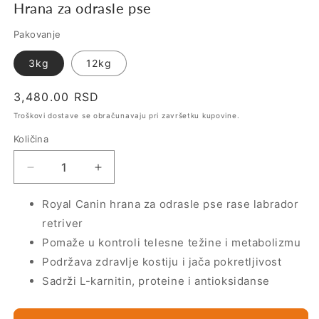
Hrana za odrasle pse
Pakovanje
3kg
12kg
Regularna
3,480.00 RSD
cena
Troškovi dostave se obračunavaju pri završetku kupovine.
Količina
Smanji
Povećaj
količinu
količinu
za
za
Royal Canin hrana za odrasle pse rase labrador
Royal
Royal
retriver
Canin
Canin
Pomaže u kontroli telesne težine i metabolizmu
Labrador
Labrador
Podržava zdravlje kostiju i jača pokretljivost
Retriever
Retriever
Adult
Adult
Sadrži L-karnitin, proteine i antioksidanse
–
–
Hrana
Hrana