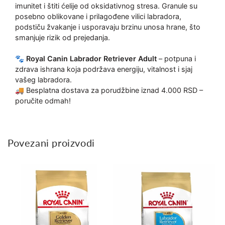
imunitet i štiti ćelije od oksidativnog stresa. Granule su
posebno oblikovane i prilagođene vilici labradora,
podstiču žvakanje i usporavaju brzinu unosa hrane, što
smanjuje rizik od prejedanja.
🐾
Royal Canin Labrador Retriever Adult
– potpuna i
zdrava ishrana koja podržava energiju, vitalnost i sjaj
vašeg labradora.
🚚 Besplatna dostava za porudžbine iznad 4.000 RSD –
poručite odmah!
Povezani proizvodi