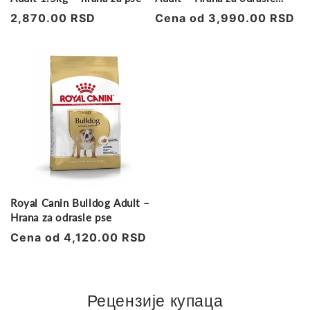
rotvajlere
Regularna
2,870.00 RSD
Regularna
Cena od 3,990.00 RSD
cena
cena
Royal Canin Bulldog Adult –
Hrana za odrasle pse
Regularna
Cena od 4,120.00 RSD
cena
Рецензије купаца