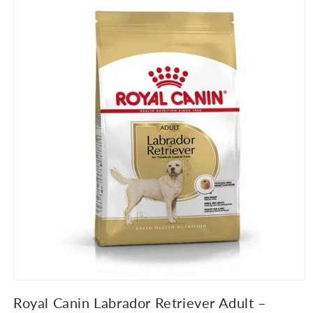
informacije
o
proizvodu
Royal Canin Labrador Retriever Adult –