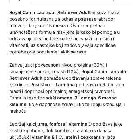
Royal Canin Labrador Retriever Adult
je suva hrana
posebno formulisana za odrasle pse rase labrador
retriver, starije od 15 meseci. Ova kompletna i
uravnotežena formula razvijena je kako bi pomogla u
održavanju idealne telesne težine, snažnih mišića i
vitalnosti, uz sastojke koji zadovoljavaju specifične
potrebe ove popularne i aktivne rase.
Zahvaljujući povećanom nivou proteina (30%) i
smanjenom sadržaju masti (13%),
Royal Canin Labrador
Retriever Adult
pomaže u održavanju zdrave telesne
kondicije. Prisustvo
L-karnitina
podržava metabolizam
masti i doprinosi optimalnoj energetskoj ravnoteži.
Formula takođe sadrži
omega-3 i omega-6 masne
kiseline
, koje doprinose zdravlju kože i daju krznu sjaj i
mekoću.
Sadržaj
kalcijuma, fosfora i vitamina D
podržava jake
kosti i zglobove, dok kombinacija antioksidanasa,
uključujući
vitamine E i C, lutein i zeaksantin
, jača