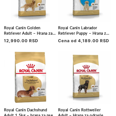
Royal Canin Golden
Royal Canin Labrador
Retriever Adult – Hrana za
Retriever Puppy – Hrana za
odrasle pse 12kg
štence
Regularna
12,990.00 RSD
Regularna
Cena od 4,189.00 RSD
cena
cena
Royal Canin Dachshund
Royal Canin Rottweiler
Adult 1.5kg – hrana za pse
Adult – Hrana za odrasle