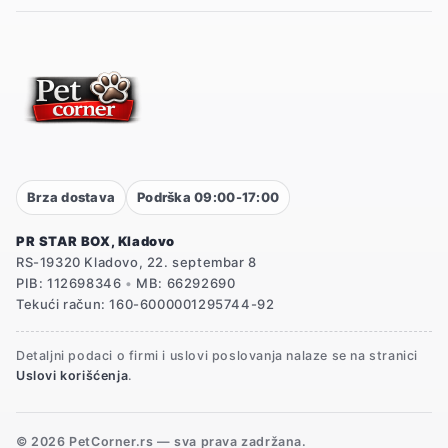
Brza dostava
Podrška 09:00-17:00
PR STAR BOX, Kladovo
RS-19320 Kladovo, 22. septembar 8
PIB: 112698346
•
MB: 66292690
Tekući račun: 160-6000001295744-92
Detaljni podaci o firmi i uslovi poslovanja nalaze se na stranici
Uslovi korišćenja
.
© 2026 PetCorner.rs — sva prava zadržana.