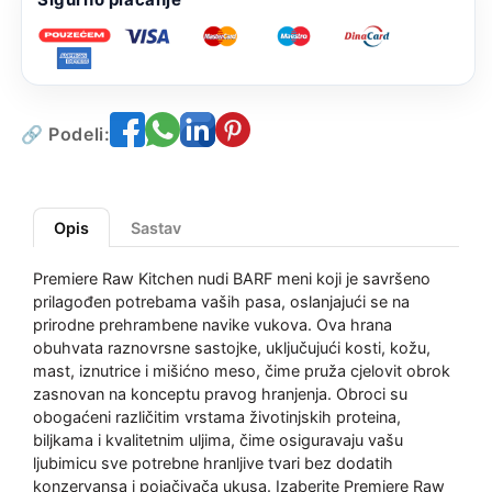
🔗 Podeli:
Opis
Sastav
Premiere Raw Kitchen nudi BARF meni koji je savršeno
prilagođen potrebama vaših pasa, oslanjajući se na
prirodne prehrambene navike vukova. Ova hrana
obuhvata raznovrsne sastojke, uključujući kosti, kožu,
mast, iznutrice i mišićno meso, čime pruža cjelovit obrok
zasnovan na konceptu pravog hranjenja. Obroci su
obogaćeni različitim vrstama životinjskih proteina,
biljkama i kvalitetnim uljima, čime osiguravaju vašu
ljubimicu sve potrebne hranljive tvari bez dodatih
konzervansa i pojačivača ukusa. Izaberite Premiere Raw