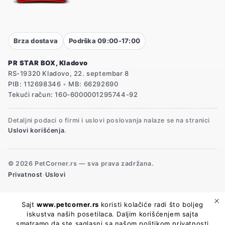
Brza dostava
Podrška 09:00-17:00
PR STAR BOX, Kladovo
RS-19320 Kladovo, 22. septembar 8
PIB: 112698346
•
MB: 66292690
Tekući račun: 160-6000001295744-92
Detaljni podaci o firmi i uslovi poslovanja nalaze se na stranici
Uslovi korišćenja
.
© 2026 PetCorner.rs — sva prava zadržana.
Privatnost
·
Uslovi
Sajt
www.petcorner.rs
koristi kolačiće radi što boljeg
iskustva naših posetilaca. Daljim korišćenjem sajta
smatramo da ste saglasni sa našom
politikom privatnosti