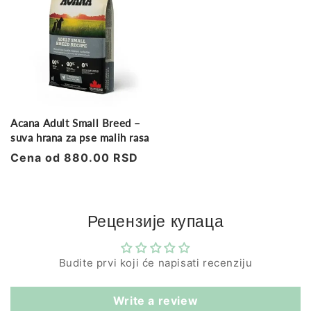
Acana Adult Small Breed –
suva hrana za pse malih rasa
Regularna
Cena od 880.00 RSD
cena
Рецензије купаца
Budite prvi koji će napisati recenziju
Write a review