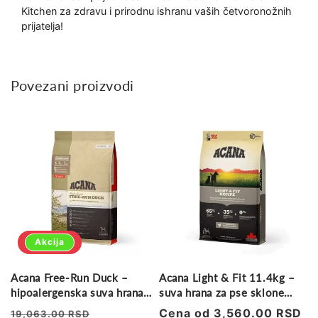
Kitchen za zdravu i prirodnu ishranu vaših četvoronožnih
prijatelja!
Povezani proizvodi
Akcija
Acana Free-Run Duck –
Acana Light & Fit 11.4kg –
hipoalergenska suva hrana
suva hrana za pse sklone
za pse sa pačetinom
gojenju
Regularna
Prodajna
Regularna
Cena od 3,560.00 RSD
19,063.00 RSD