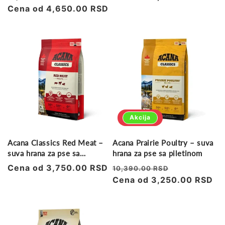
cena
Cena od 4,650.00 RSD
cena
cena
Akcija
Acana Classics Red Meat –
Acana Prairie Poultry – suva
suva hrana za pse sa
hrana za pse sa piletinom
jagnjetinom i govedinom
Regularna
Cena od 3,750.00 RSD
Regularna
Prodajna
10,390.00 RSD
cena
cena
Cena od 3,250.00 RSD
cena