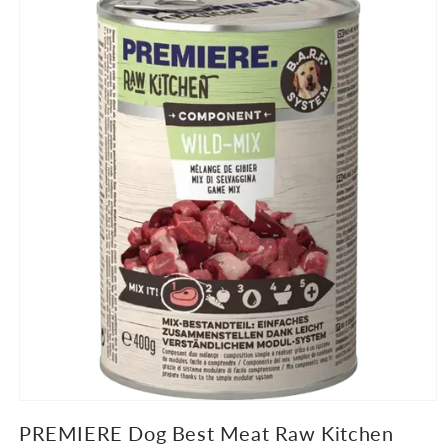
informacije
o
proizvodu
PREMIERE Dog Best Meat Raw Kitchen