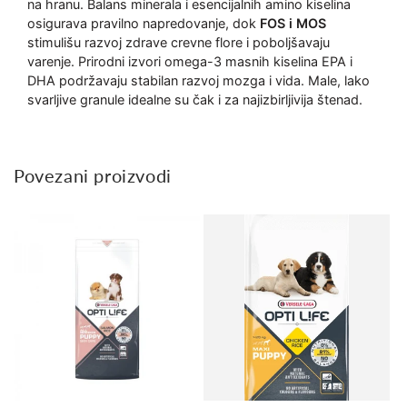
na hranu. Balans minerala i esencijalnih amino kiselina
osigurava pravilno napredovanje, dok
FOS i MOS
stimulišu razvoj zdrave crevne flore i poboljšavaju
varenje. Prirodni izvori omega-3 masnih kiselina EPA i
DHA podržavaju stabilan razvoj mozga i vida. Male, lako
svarljive granule idealne su čak i za najizbirljivija štenad.
Povezani proizvodi