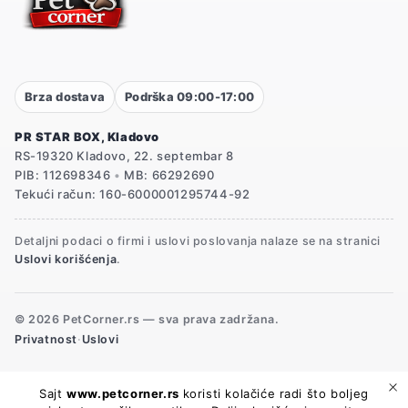
Brza dostava
Podrška 09:00-17:00
PR STAR BOX, Kladovo
RS-19320 Kladovo, 22. septembar 8
PIB: 112698346
•
MB: 66292690
Tekući račun: 160-6000001295744-92
Detaljni podaci o firmi i uslovi poslovanja nalaze se na stranici
Uslovi korišćenja
.
© 2026 PetCorner.rs — sva prava zadržana.
Privatnost
·
Uslovi
Sajt
www.petcorner.rs
koristi kolačiće radi što boljeg