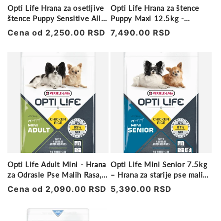
Opti Life Hrana za osetljive
Opti Life Hrana za štence
štence Puppy Sensitive All
Puppy Maxi 12.5kg -
Breeds
Piletina
Regularna
Cena od 2,250.00 RSD
Regularna
7,490.00 RSD
cena
cena
Opti Life Adult Mini - Hrana
Opti Life Mini Senior 7.5kg
za Odrasle Pse Malih Rasa,
– Hrana za starije pse malih
Gluten-Free
rasa
Regularna
Cena od 2,090.00 RSD
Regularna
5,390.00 RSD
cena
cena