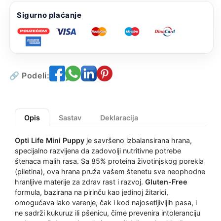
Sigurno plaćanje
🔗 Podeli:
Opis
Sastav
Deklaracija
Opti Life Mini Puppy
je savršeno izbalansirana hrana,
specijalno razvijena da zadovolji nutritivne potrebe
štenaca malih rasa. Sa 85% proteina životinjskog porekla
(piletina), ova hrana pruža vašem štenetu sve neophodne
hranljive materije za zdrav rast i razvoj.
Gluten-Free
formula, bazirana na pirinču kao jedinoj žitarici,
omogućava lako varenje, čak i kod najosetljivijih pasa, i
ne sadrži kukuruz ili pšenicu, čime prevenira intoleranciju