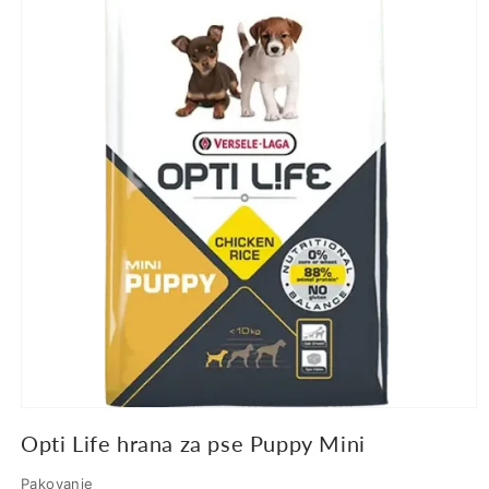
proizvodu
Opti Life hrana za pse Puppy Mini
Pakovanje