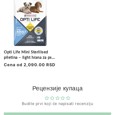
Opti Life Mini Sterilised
piletina – light hrana za pse
7.5kg
Regularna
Cena od 2,090.00 RSD
cena
Рецензије купаца
Budite prvi koji će napisati recenziju