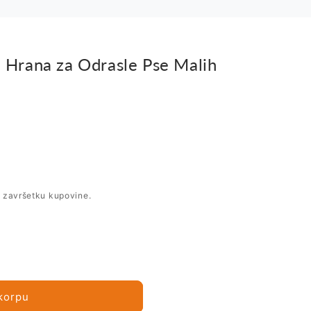
 - Hrana za Odrasle Pse Malih
i završetku kupovine.
korpu