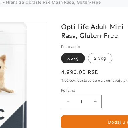
ni - Hrana za Odrasle Pse Malih Rasa, Gluten-Free
Opti Life Adult Mini
Rasa, Gluten-Free
Pakovanje
7.5kg
2.5kg
Regularna
4,990.00 RSD
cena
Troškovi dostave se obračunavaju pr
Količina
Smanji
Povećaj
količinu
količinu
za
za
Opti
Opti
Dodaj u 