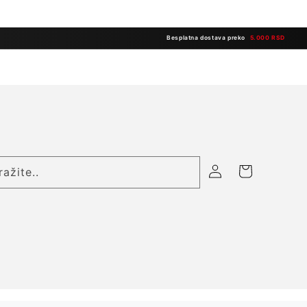
Besplatna dostava preko
5.000 RSD
Prijavite
Korpa
ražite..
se