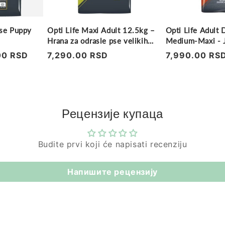
pse Puppy
Opti Life Maxi Adult 12.5kg –
Opti Life Adult 
Hrana za odrasle pse velikih
Medium-Maxi - J
rasa
Pirinač 12.5+2.
00 RSD
Regularna
7,290.00 RSD
Regularna
7,990.00 RS
cena
cena
Рецензије купаца
Budite prvi koji će napisati recenziju
Напишите рецензију