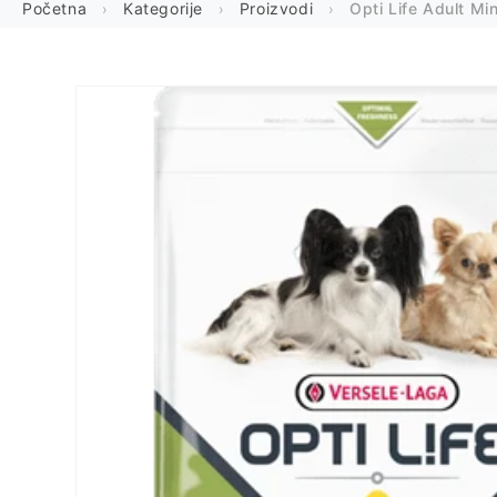
Početna
Kategorije
Proizvodi
Opti Life Adult Mi
Preskoči
na
informacije
o
proizvodu