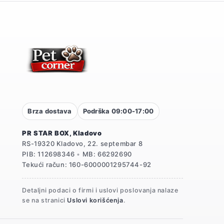
Brza dostava
Podrška 09:00-17:00
PR STAR BOX, Kladovo
RS-19320 Kladovo, 22. septembar 8
PIB: 112698346
•
MB: 66292690
Tekući račun: 160-6000001295744-92
Detaljni podaci o firmi i uslovi poslovanja nalaze
se na stranici
Uslovi korišćenja
.