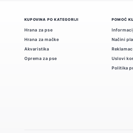
KUPOVINA PO KATEGORIJI
POMOĆ K
Hrana za pse
Informaci
Hrana za mačke
Načini pl
Akvaristika
Reklamac
Oprema za pse
Uslovi ko
Politika p