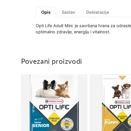
Opis
Sastav
Deklaracija
Opti Life Adult Mini je savršena hrana za odrasl
optimalno zdravlje, energiju i vitalnost.
Povezani proizvodi