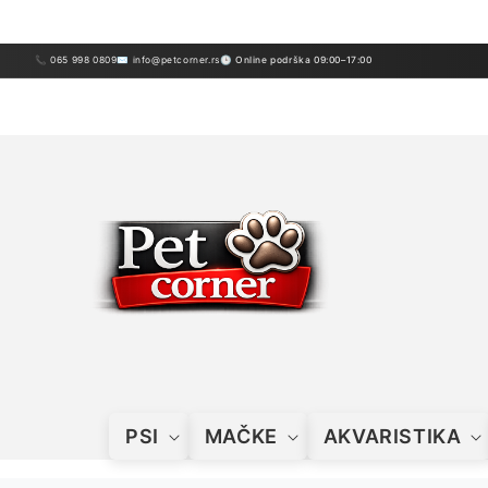
Preskoči
sadržaj
📞 065 998 0809
✉ info@petcorner.rs
🕒 Online podrška 09:00–17:00
PSI
MAČKE
AKVARISTIKA