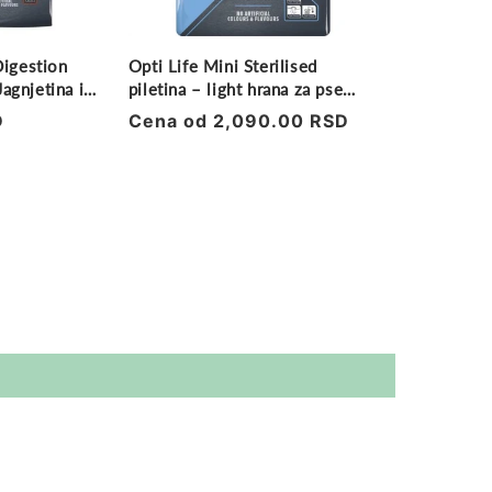
Digestion
Opti Life Mini Sterilised
agnjetina i
piletina – light hrana za pse
5kg
7.5kg
D
Regularna
Cena od 2,090.00 RSD
cena