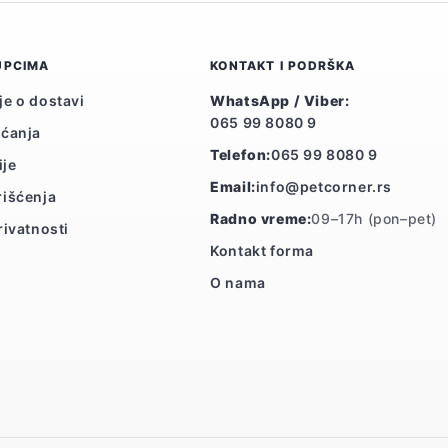
UPCIMA
KONTAKT I PODRŠKA
je o dostavi
WhatsApp / Viber:
065 99 8080 9
aćanja
Telefon:
065 99 8080 9
ije
Email:
info@petcorner.rs
rišćenja
Radno vreme:
09–17h (pon–pet)
rivatnosti
Kontakt forma
O nama