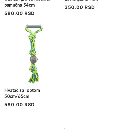
pamučna 54cm
Regularna
350.00 RSD
Regularna
580.00 RSD
cena
cena
Hvatač sa loptom
50cm/65cm
Regularna
580.00 RSD
cena