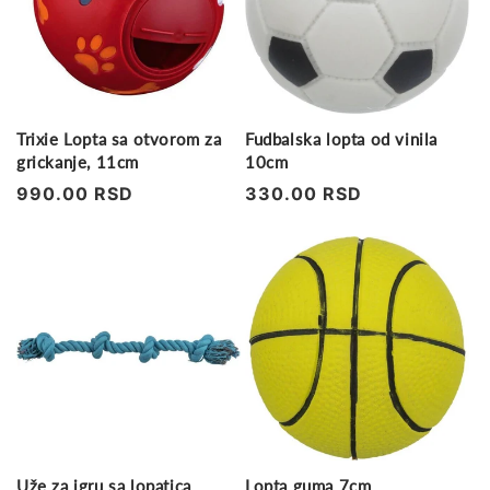
Trixie Lopta sa otvorom za
Fudbalska lopta od vinila
grickanje, 11cm
10cm
Regularna
990.00 RSD
Regularna
330.00 RSD
cena
cena
Uže za igru sa lopatica
Lopta guma 7cm