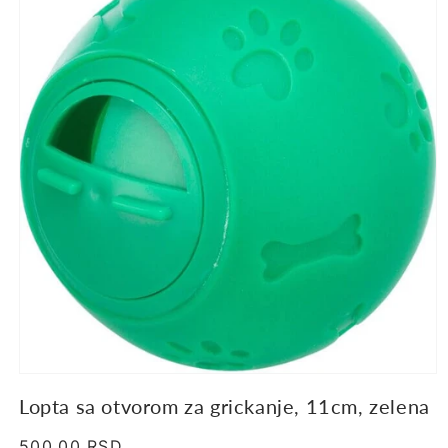
proizvodu
Lopta sa otvorom za grickanje, 11cm, zelena
Regularna
500.00 RSD