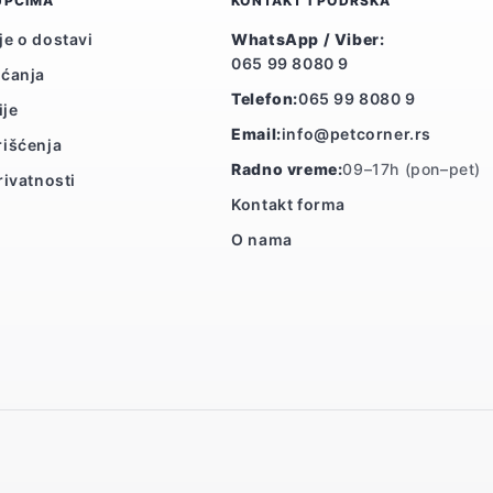
UPCIMA
KONTAKT I PODRŠKA
je o dostavi
WhatsApp / Viber:
065 99 8080 9
aćanja
Telefon:
065 99 8080 9
ije
Email:
info@petcorner.rs
rišćenja
Radno vreme:
09–17h (pon–pet)
rivatnosti
Kontakt forma
O nama