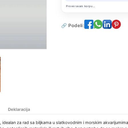
Proveravam korpu…
🔗 Podeli:
Deklaracija
, idealan za rad sa biljkama u slatkovodnim i morskim akvarijumima,