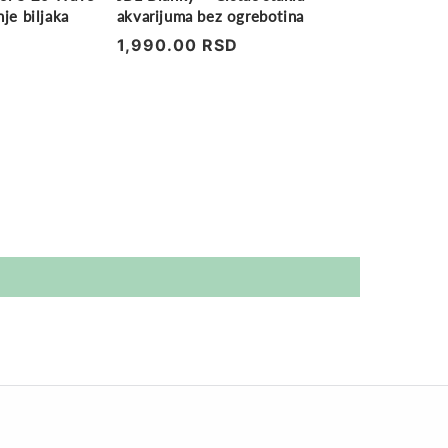
je biljaka
akvarijuma bez ogrebotina
Regularna
1,990.00 RSD
cena