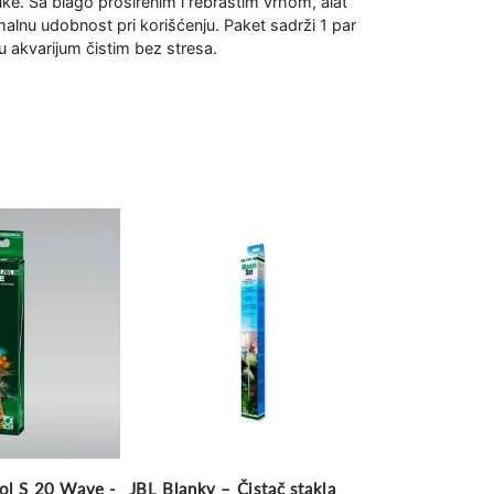
ruke. Sa blago proširenim i rebrastim vrhom, alat
lnu udobnost pri korišćenju. Paket sadrži 1 par
u akvarijum čistim bez stresa.
ol S 20 Wave -
JBL Blanky – Čistač stakla