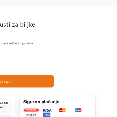
sti za biljke
i završetku kupovine.
korpu
Sigurno plaćanje
5.000
RSD