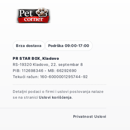
Brza dostava
Podrška 09:00-17:00
PR STAR BOX, Kladovo
RS-19320 Kladovo, 22. septembar 8
PIB: 112698346
•
MB: 66292690
Tekući račun: 160-6000001295744-92
Detaljni podaci o firmi i uslovi poslovanja nalaze
se na stranici
Uslovi korišćenja
.
Privatnost
·
Uslovi