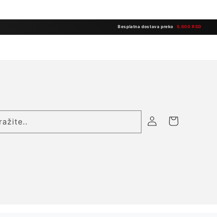
Besplatna dostava preko
5.000 RSD
Prijavite
Korpa
ražite..
se