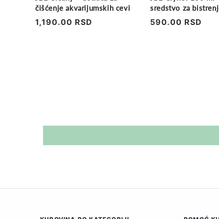
čišćenje akvarijumskih cevi
sredstvo za bistren
akvarijumima
Regularna
1,190.00 RSD
Regularna
590.00 RSD
cena
cena