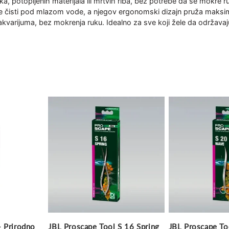
aka, potopljenih materijala ili mrtvih riba, bez potrebe da se mokre 
 čisti pod mlazom vode, a njegov ergonomski dizajn pruža maksima
kvarijuma, bez mokrenja ruku. Idealno za sve koji žele da održavaj
- Prirodno
JBL Proscape Tool S 16 Spring
JBL Proscape To