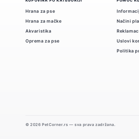
KUPOVINA PO KATEGORIJI
POMOĆ K
Hrana za pse
Informaci
Hrana za mačke
Načini pl
Akvaristika
Reklamac
Oprema za pse
Uslovi ko
Politika p
© 2026 PetCorner.rs — sva prava zadržana.