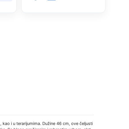
 kao i u terarijumima. Dužine 46 cm, ove čeljusti