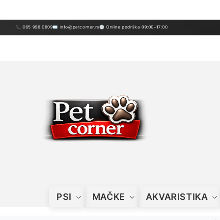
Preskoči
sadržaj
📞 065 998 0809
✉ info@petcorner.rs
🕒 Online podrška 09:00–17:00
PSI
MAČKE
AKVARISTIKA