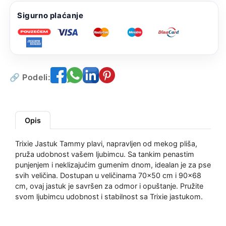
Sigurno plaćanje
🔗 Podeli:
Opis
Trixie Jastuk Tammy plavi, napravljen od mekog pliša,
pruža udobnost vašem ljubimcu. Sa tankim penastim
punjenjem i neklizajućim gumenim dnom, idealan je za pse
svih veličina. Dostupan u veličinama 70x50 cm i 90x68
cm, ovaj jastuk je savršen za odmor i opuštanje. Pružite
svom ljubimcu udobnost i stabilnost sa Trixie jastukom.