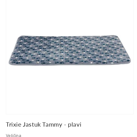
proizvodu
Trixie Jastuk Tammy - plavi
Veličina