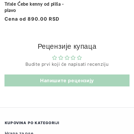
Trixie Ćebe kenny od pliša -
plavo
Regularna
Cena od 890.00 RSD
cena
Рецензије купаца
Budite prvi koji će napisati recenziju
Напишите рецензију
KUPOVINA PO KATEGORIJI
Hrana za pse