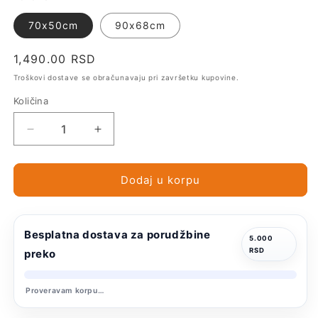
70x50cm
90x68cm
Regularna
1,490.00 RSD
cena
Troškovi dostave se obračunavaju pri završetku kupovine.
Količina
Smanji
Povećaj
količinu
količinu
za
za
Trixie
Trixie
Dodaj u korpu
Jastuk
Jastuk
Tammy
Tammy
-
-
Besplatna dostava za porudžbine
plavi
plavi
5.000
RSD
preko
Proveravam korpu…