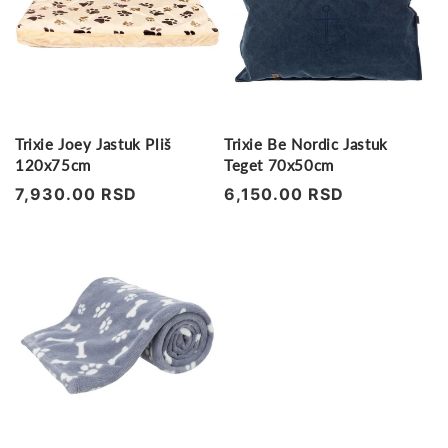
Trixie Joey Jastuk Pliš
Trixie Be Nordic Jastuk
120x75cm
Teget 70x50cm
Regularna
7,930.00 RSD
Regularna
6,150.00 RSD
cena
cena