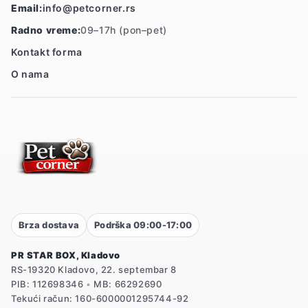
Email:
info@petcorner.rs
Radno vreme:
09–17h (pon–pet)
Kontakt forma
O nama
Brza dostava
Podrška 09:00-17:00
PR STAR BOX, Kladovo
RS-19320 Kladovo, 22. septembar 8
PIB: 112698346
•
MB: 66292690
Tekući račun: 160-6000001295744-92