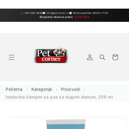
Preskoči
sadržaj
📞 065 998 0809
✉ info@petcorner.rs
🕒 Online podrška 09:00–17:00
Besplatna dostava preko
5.000 RSD
Prijavite
Korpa
se
Početna
Kategorije
Proizvodi
Inodorina šampon za pse sa dugom dlakom, 250 ml
Preskoči
na
informacije
o