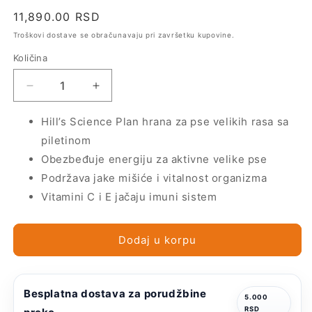
Regularna
11,890.00 RSD
cena
Troškovi dostave se obračunavaju pri završetku kupovine.
Količina
Smanji
Povećaj
količinu
količinu
za
za
Hill’s Science Plan hrana za pse velikih rasa sa
Hill&#39;s
Hill&#39;s
piletinom
Science
Science
Obezbeđuje energiju za aktivne velike pse
Plan
Plan
Podržava jake mišiće i vitalnost organizma
Adult
Adult
Large
Large
Vitamini C i E jačaju imuni sistem
Breed
Breed
Piletina
Piletina
14kg
14kg
Dodaj u korpu
Besplatna dostava za porudžbine
5.000
RSD