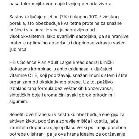
pasa tokom njihovog najaktivnijeg perioda života.
Sastav uključuje piletinu (7%) i ukupno 10% živinskog
porekla, što obezbeđuje kvalitetne proteine za snažne
mišiće i vitalnost. Hrana je napravljena od
visokokvalitetnih, lako svarljivih sastojaka, pa se hranljive
materije optimalno apsorbuju i doprinose zdravlju vašeg
ljubimca.
Hill's Science Plan Adult Large Breed sadrži klinički
dokazanu kombinaciju antioksidanasa, uključujući
vitamine C i E, koji podržavaju snažan imuni sistem i štite
organizam od oksidativnog stresa. Uz to, pažljivo
izbalansirana formula bez veštačkih konzervansa,
sintetičkih boja i aroma čini svaki obrok prirodnim i
sigurnim.
Benefiti ove hrane su višestruki: obezbeđuje energiju za
aktivan život, podržava zdravlje mišića i kostiju, jača
imunitet i doprinosi sjajnoj dlaci. Veliki psi imaju posebne
potrebe u ishrani, pa je ova hrana idealna za održavanje