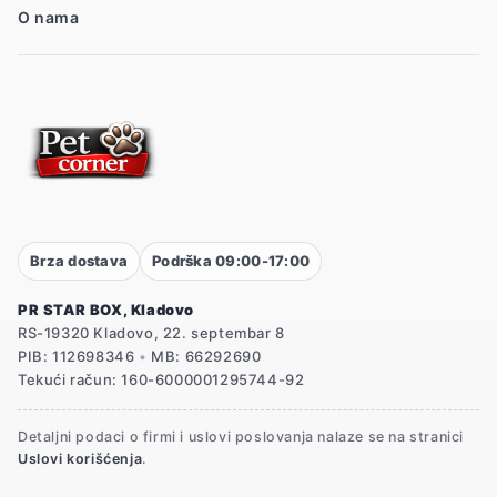
O nama
Brza dostava
Podrška 09:00-17:00
PR STAR BOX, Kladovo
RS-19320 Kladovo, 22. septembar 8
PIB: 112698346
•
MB: 66292690
Tekući račun: 160-6000001295744-92
Detaljni podaci o firmi i uslovi poslovanja nalaze se na stranici
Uslovi korišćenja
.