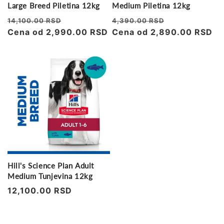
Large Breed Piletina 12kg
Medium Piletina 12kg
Regularna
Prodajna
Regularna
Prodajna
14,100.00 RSD
4,390.00 RSD
cena
Cena od 2,990.00 RSD
cena
cena
Cena od 2,890.00 RSD
cena
Hill's Science Plan Adult
Medium Tunjevina 12kg
Regularna
12,100.00 RSD
cena