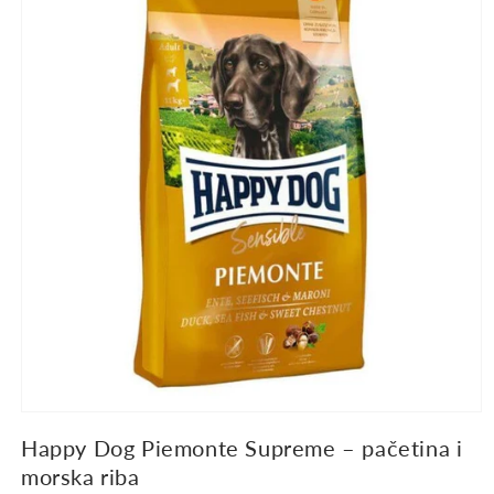
proizvodu
Happy Dog Piemonte Supreme – pačetina i
morska riba