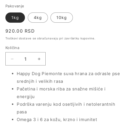
Pakovanje
1kg
4kg
10kg
Regularna
920.00 RSD
cena
Troškovi dostave se obračunavaju pri završetku kupovine.
Količina
Smanji
Povećaj
količinu
količinu
za
za
Happy Dog Piemonte suva hrana za odrasle pse
Happy
Happy
srednjih i velikih rasa
Dog
Dog
Pačetina i morska riba za snažne mišiće i
Piemonte
Piemonte
energiju
Supreme
Supreme
–
–
Podrška varenju kod osetljivih i netolerantnih
pačetina
pačetina
pasa
i
i
Omega 3 i 6 za kožu, krzno i imunitet
morska
morska
riba
riba