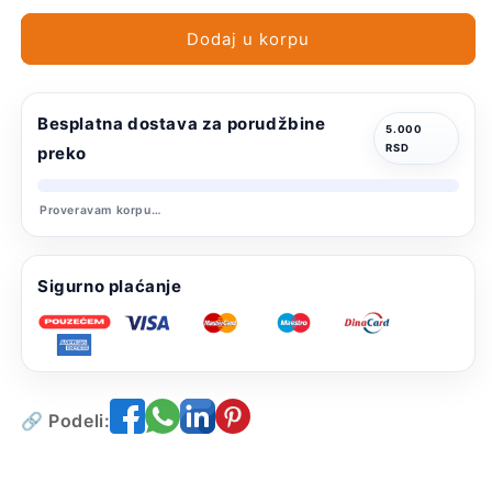
Dodaj u korpu
Besplatna dostava za porudžbine
5.000
RSD
preko
Proveravam korpu…
Sigurno plaćanje
🔗 Podeli: