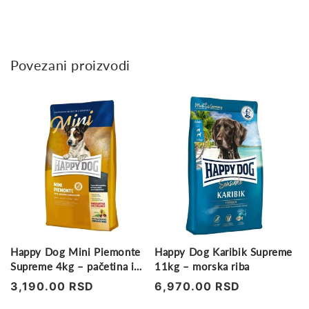
Povezani proizvodi
Happy Dog Mini Piemonte
Happy Dog Karibik Supreme
Supreme 4kg – pačetina i
11kg – morska riba
kesten
Regularna
3,190.00 RSD
Regularna
6,970.00 RSD
cena
cena