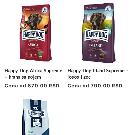
Happy Dog Africa Supreme
Happy Dog Irland Supreme –
– hrana sa nojem
losos i zec
Regularna
Cena od 870.00 RSD
Regularna
Cena od 790.00 RSD
cena
cena