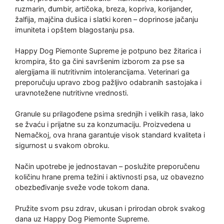
ruzmarin, đumbir, artičoka, breza, kopriva, korijander,
žalfija, majčina dušica i slatki koren – doprinose jačanju
imuniteta i opštem blagostanju psa.
Happy Dog Piemonte Supreme je potpuno bez žitarica i
krompira, što ga čini savršenim izborom za pse sa
alergijama ili nutritivnim intolerancijama. Veterinari ga
preporučuju upravo zbog pažljivo odabranih sastojaka i
uravnotežene nutritivne vrednosti.
Granule su prilagođene psima srednjih i velikih rasa, lako
se žvaću i prijatne su za konzumaciju. Proizvedena u
Nemačkoj, ova hrana garantuje visok standard kvaliteta i
sigurnost u svakom obroku.
Način upotrebe je jednostavan – poslužite preporučenu
količinu hrane prema težini i aktivnosti psa, uz obavezno
obezbeđivanje sveže vode tokom dana.
Pružite svom psu zdrav, ukusan i prirodan obrok svakog
dana uz Happy Dog Piemonte Supreme.