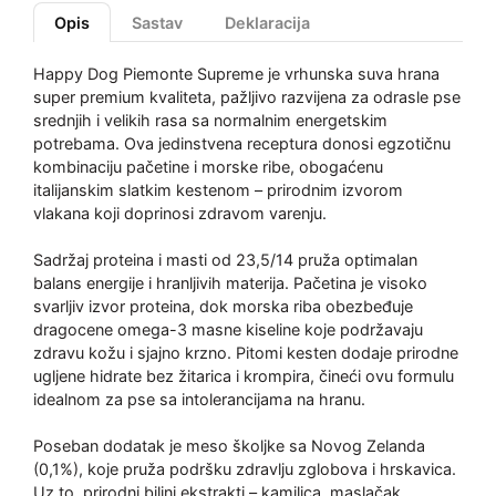
Opis
Sastav
Deklaracija
Happy Dog Piemonte Supreme je vrhunska suva hrana
super premium kvaliteta, pažljivo razvijena za odrasle pse
srednjih i velikih rasa sa normalnim energetskim
potrebama. Ova jedinstvena receptura donosi egzotičnu
kombinaciju pačetine i morske ribe, obogaćenu
italijanskim slatkim kestenom – prirodnim izvorom
vlakana koji doprinosi zdravom varenju.
Sadržaj proteina i masti od 23,5/14 pruža optimalan
balans energije i hranljivih materija. Pačetina je visoko
svarljiv izvor proteina, dok morska riba obezbeđuje
dragocene omega-3 masne kiseline koje podržavaju
zdravu kožu i sjajno krzno. Pitomi kesten dodaje prirodne
ugljene hidrate bez žitarica i krompira, čineći ovu formulu
idealnom za pse sa intolerancijama na hranu.
Poseban dodatak je meso školjke sa Novog Zelanda
(0,1%), koje pruža podršku zdravlju zglobova i hrskavica.
Uz to, prirodni biljni ekstrakti – kamilica, maslačak,