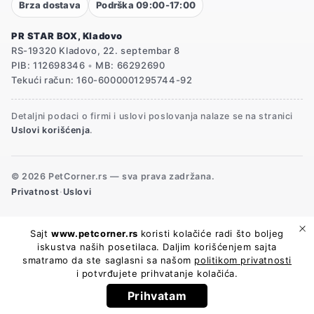
Brza dostava
Podrška 09:00-17:00
PR STAR BOX, Kladovo
RS-19320 Kladovo, 22. septembar 8
PIB: 112698346
•
MB: 66292690
Tekući račun: 160-6000001295744-92
Detaljni podaci o firmi i uslovi poslovanja nalaze se na stranici
Uslovi korišćenja
.
© 2026 PetCorner.rs — sva prava zadržana.
Privatnost
·
Uslovi
Sajt
www.petcorner.rs
koristi kolačiće radi što boljeg
iskustva naših posetilaca. Daljim korišćenjem sajta
smatramo da ste saglasni sa našom
politikom privatnosti
i potvrđujete prihvatanje kolačića.
Potrebna pomoć?
Prihvatam