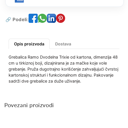
🔗 Podeli:
Opis proizvoda
Dostava
Grebalica Ramo Dvodelna Trixie od kartona, dimenzija 48
cm u tirkiznoj boji, dizajnirana je za mačke koje vole
grebanje. Pruža dugotrajno korišćenje zahvaljujući čvrstoj
kartonskoj strukturi i funkcionalnom dizajnu. Pakovanje
sadrži dve grebalice za duže uživanje.
Povezani proizvodi