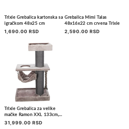
Trixie Grebalica kartonska sa
Grebalica Mimi Talas
igračkom 48x25 cm
48x16x22 cm crvena Trixie
Regularna
1,690.00 RSD
Regularna
2,590.00 RSD
cena
cena
Trixie Grebalica za velike
mačke Ramon XXL 133cm,
belo/siva
Regularna
31,999.00 RSD