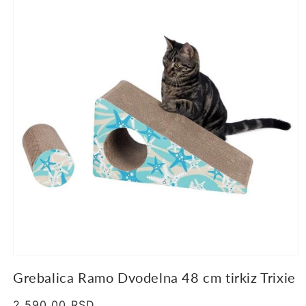
proizvodu
Grebalica Ramo Dvodelna 48 cm tirkiz Trixie
Regularna
2,590.00 RSD