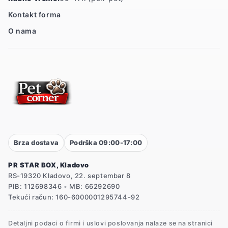
Kontakt forma
O nama
Brza dostava
Podrška 09:00-17:00
PR STAR BOX, Kladovo
RS-19320 Kladovo, 22. septembar 8
PIB: 112698346
•
MB: 66292690
Tekući račun: 160-6000001295744-92
Detaljni podaci o firmi i uslovi poslovanja nalaze se na stranici