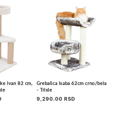
ke Ivan 82 cm,
Grebalica Isaba 62cm crno/bela
xie
- Trixie
D
Regularna
9,290.00 RSD
cena