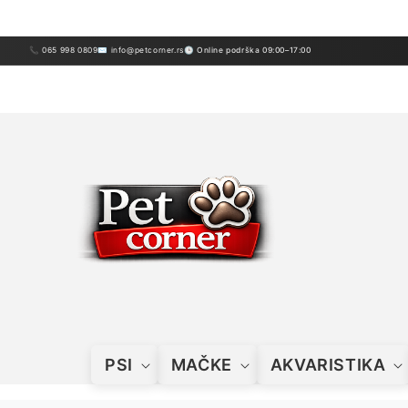
Preskoči
sadržaj
📞 065 998 0809
✉ info@petcorner.rs
🕒 Online podrška 09:00–17:00
PSI
MAČKE
AKVARISTIKA