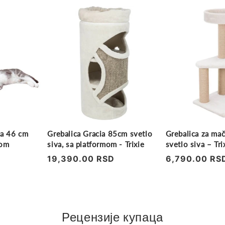
ca 46 cm
Grebalica Gracia 85cm svetlo
Grebalica za mač
šom
siva, sa platformom - Trixie
svetlo siva – Tri
Regularna
19,390.00 RSD
Regularna
6,790.00 RS
cena
cena
Рецензије купаца