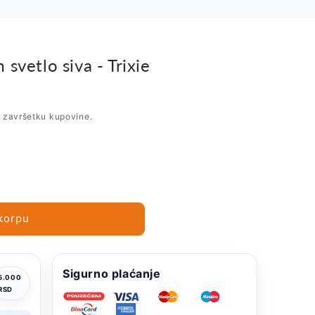
svetlo siva - Trixie
i završetku kupovine.
korpu
Sigurno plaćanje
5.000
RSD