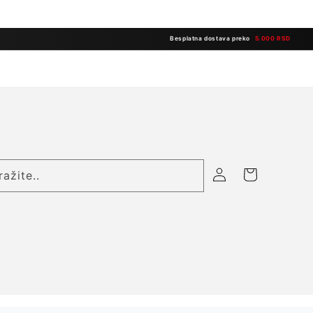
Besplatna dostava preko
5.000 RSD
Prijavite
Korpa
ražite..
se