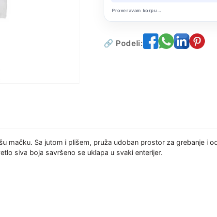
Proveravam korpu…
🔗 Podeli:
ašu mačku. Sa jutom i plišem, pruža udoban prostor za grebanje i 
etlo siva boja savršeno se uklapa u svaki enterijer.