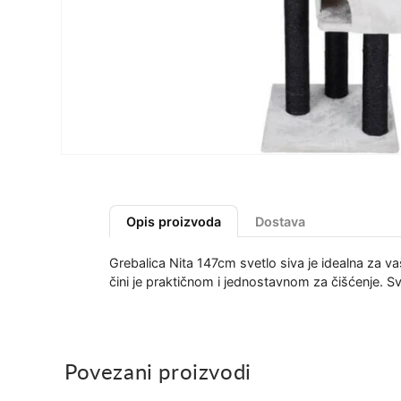
Opis proizvoda
Dostava
Grebalica Nita 147cm svetlo siva je idealna za v
čini je praktičnom i jednostavnom za čišćenje. Sv
Povezani proizvodi