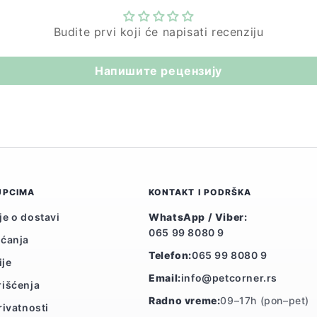
Budite prvi koji će napisati recenziju
Напишите рецензију
UPCIMA
KONTAKT I PODRŠKA
je o dostavi
WhatsApp / Viber:
065 99 8080 9
aćanja
Telefon:
065 99 8080 9
ije
Email:
info@petcorner.rs
rišćenja
Radno vreme:
09–17h (pon–pet)
rivatnosti