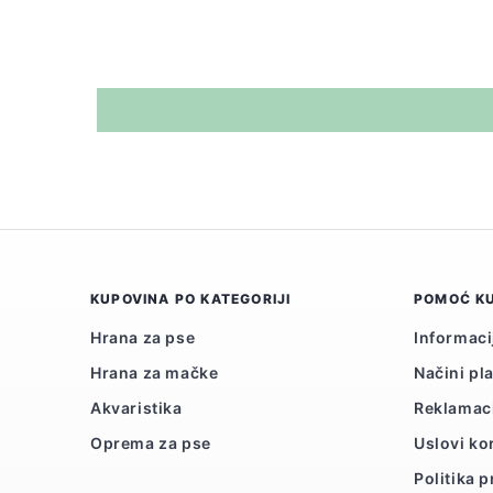
KUPOVINA PO KATEGORIJI
POMOĆ K
Hrana za pse
Informaci
Hrana za mačke
Načini pl
Akvaristika
Reklamac
Oprema za pse
Uslovi ko
Politika p