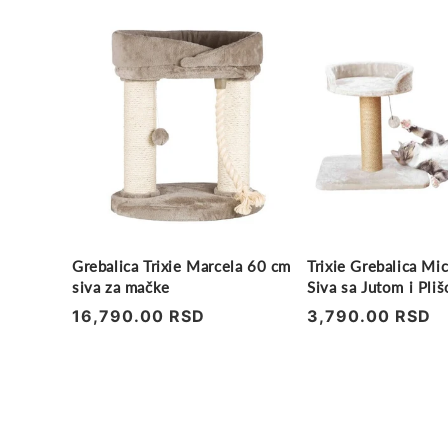
Grebalica Trixie Marcela 60 cm
Trixie Grebalica Mi
siva za mačke
Siva sa Jutom i Pli
Regularna
16,790.00 RSD
Regularna
3,790.00 RSD
cena
cena