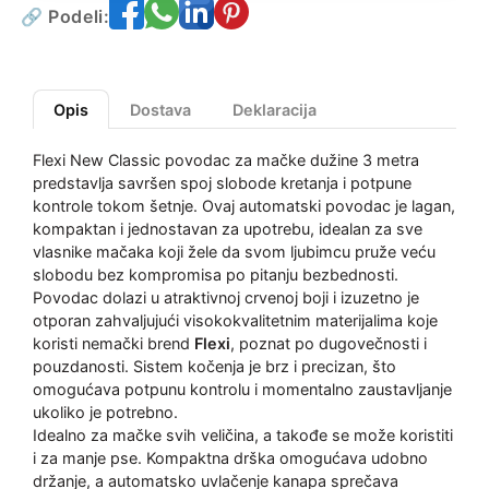
🔗 Podeli:
Opis
Dostava
Deklaracija
Flexi New Classic povodac za mačke dužine 3 metra
predstavlja savršen spoj slobode kretanja i potpune
kontrole tokom šetnje. Ovaj automatski povodac je lagan,
kompaktan i jednostavan za upotrebu, idealan za sve
vlasnike mačaka koji žele da svom ljubimcu pruže veću
slobodu bez kompromisa po pitanju bezbednosti.
Povodac dolazi u atraktivnoj crvenoj boji i izuzetno je
otporan zahvaljujući visokokvalitetnim materijalima koje
koristi nemački brend
Flexi
, poznat po dugovečnosti i
pouzdanosti. Sistem kočenja je brz i precizan, što
omogućava potpunu kontrolu i momentalno zaustavljanje
ukoliko je potrebno.
Idealno za mačke svih veličina, a takođe se može koristiti
i za manje pse. Kompaktna drška omogućava udobno
držanje, a automatsko uvlačenje kanapa sprečava