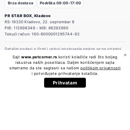
Brza dostava
Podrška 09:00-17:00
PR STAR BOX, Kladovo
RS-19320 Kladovo, 22. septembar 8
PIB: 112698346
•
MB: 66292690
Tekući račun: 160-6000001295744-92
Detaljni podaci o firmi i uslovi poslovanja nalaze se na stranici
Uslovi korišćenja
.
Sajt
www.petcorner.rs
koristi kolačiće radi što boljeg
iskustva naših posetilaca. Daljim korišćenjem sajta
smatramo da ste saglasni sa našom
politikom privatnosti
i potvrđujete prihvatanje kolačića.
© 2026 PetCorner.rs — sva prava zadržana.
Potrebna pomoć?
Privatnost
·
Uslovi
Prihvatam
Flexi New Classic Cord povodac za mačke 3m – Crveni
−
+
Dodaj u korpu
Regularna
1,290.00 RSD
cena