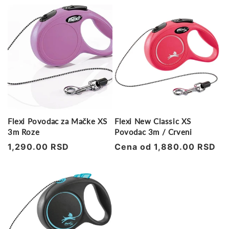
Flexi Povodac za Mačke XS
Flexi New Classic XS
3m Roze
Povodac 3m / Crveni
Regularna
1,290.00 RSD
Regularna
Cena od 1,880.00 RSD
cena
cena