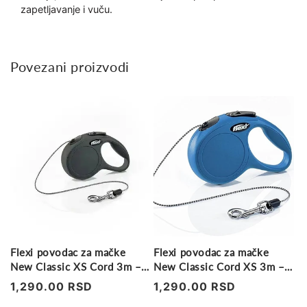
zapetljavanje i vuču.
Povezani proizvodi
Flexi povodac za mačke
Flexi povodac za mačke
New Classic XS Cord 3m –
New Classic Cord XS 3m –
crni
Plavi
Regularna
1,290.00 RSD
Regularna
1,290.00 RSD
cena
cena