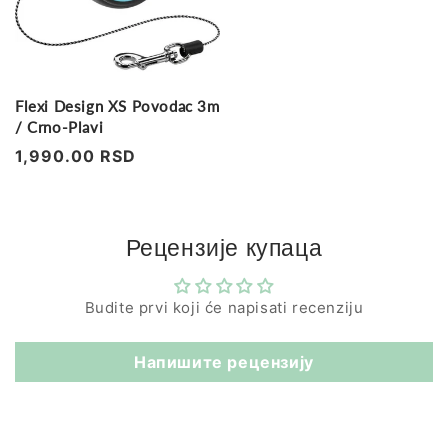
Flexi Design XS Povodac 3m
/ Crno-Plavi
Regularna
1,990.00 RSD
cena
Рецензије купаца
Budite prvi koji će napisati recenziju
Напишите рецензију