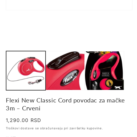
Flexi New Classic Cord povodac za mačke
3m – Crveni
Regularna
1,290.00 RSD
cena
Troškovi dostave se obračunavaju pri završetku kupovine.