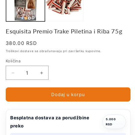
Esquisita Premio Trake Piletina i Riba 75g
Regularna
380.00 RSD
cena
Troškovi dostave se obračunavaju pri završetku kupovine.
Količina
Smanji
Povećaj
količinu
količinu
za
za
Esquisita
Esquisita
Dodaj u korpu
Premio
Premio
Trake
Trake
Piletina
Piletina
Besplatna dostava za porudžbine
i
i
5.000
RSD
preko
Riba
Riba
75g
75g