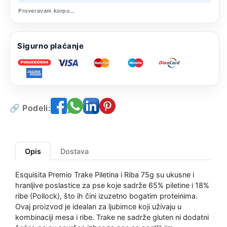
Proveravam korpu…
Sigurno plaćanje
🔗 Podeli:
Opis
Dostava
Esquisita Premio Trake Piletina i Riba 75g su ukusne i
hranljive poslastice za pse koje sadrže 65% piletine i 18%
ribe (Pollock), što ih čini izuzetno bogatim proteinima.
Ovaj proizvod je idealan za ljubimce koji uživaju u
kombinaciji mesa i ribe. Trake ne sadrže gluten ni dodatni