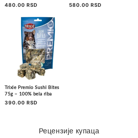
mesa
Regularna
480.00 RSD
Regularna
580.00 RSD
cena
cena
Trixie Premio Sushi Bites
75g – 100% bela riba
Regularna
390.00 RSD
cena
Рецензије купаца