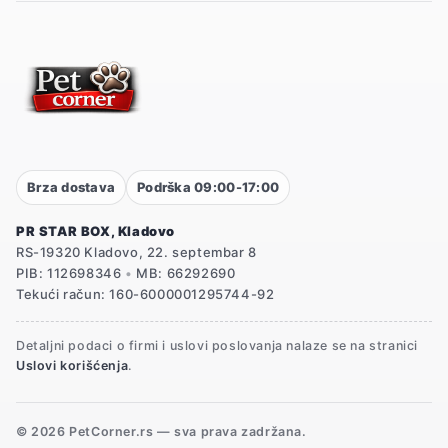
Brza dostava
Podrška 09:00-17:00
PR STAR BOX, Kladovo
RS-19320 Kladovo, 22. septembar 8
PIB: 112698346
•
MB: 66292690
Tekući račun: 160-6000001295744-92
Detaljni podaci o firmi i uslovi poslovanja nalaze se na stranici
Uslovi korišćenja
.
© 2026 PetCorner.rs — sva prava zadržana.