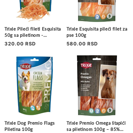
Trixie Pileći fileti Esquisita
Trixie Esquisita pileći filet za
50g sa piletinom -
pse 100g
poslastica za mačke
Regularna
320.00 RSD
Regularna
580.00 RSD
cena
cena
Trixie Dog Premio Flags
Trixie Premio Omega štapići
Piletina 100g
sa piletinom 100g – 85%