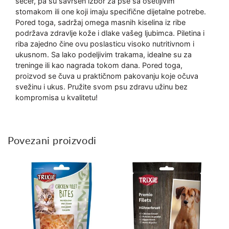
šećer, pa su savršen izbor za pse sa osetljivim
stomakom ili one koji imaju specifične dijetalne potrebe.
Pored toga, sadržaj omega masnih kiselina iz ribe
podržava zdravlje kože i dlake vašeg ljubimca. Piletina i
riba zajedno čine ovu poslasticu visoko nutritivnom i
ukusnom. Sa lako podeljivim trakama, idealne su za
treninge ili kao nagrada tokom dana. Pored toga,
proizvod se čuva u praktičnom pakovanju koje očuva
svežinu i ukus. Pružite svom psu zdravu užinu bez
kompromisa u kvalitetu!
Povezani proizvodi