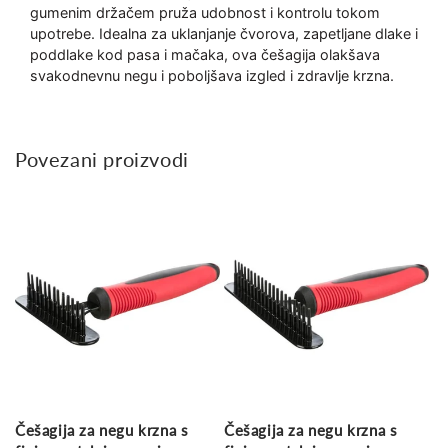
gumenim držačem pruža udobnost i kontrolu tokom
upotrebe. Idealna za uklanjanje čvorova, zapetljane dlake i
poddlake kod pasa i mačaka, ova češagija olakšava
svakodnevnu negu i poboljšava izgled i zdravlje krzna.
Povezani proizvodi
Češagija za negu krzna s
Češagija za negu krzna s