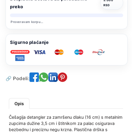
dlaku
dlaku
5.000
RSD
preko
sa
sa
štitnikom
štitnikom
za
za
Proveravam korpu…
palac,
palac,
16
16
cm
cm
Sigurno plaćanje
🔗 Podeli:
Opis
Češagija detangler za zamršenu dlaku (16 cm) s metalnim
zupcima dužine 3,5 cm i štitnikom za palac osigurava
bezbednu i preciznu negu krzna. Plastična drška s