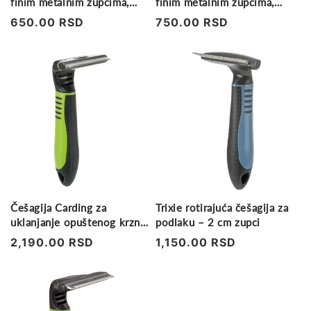
finim metalnim zupcima,
finim metalnim zupcima,
8x16 cm
11X16cm
Regularna
650.00 RSD
Regularna
750.00 RSD
cena
cena
Češagija Carding za
Trixie rotirajuća češagija za
uklanjanje opuštenog krzna,
podlaku – 2 cm zupci
izmenljiva glava, 6x15 cm
Regularna
2,190.00 RSD
Regularna
1,150.00 RSD
cena
cena