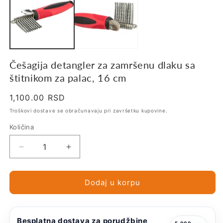
Češagija detangler za zamršenu dlaku sa
štitnikom za palac, 16 cm
Regularna
1,100.00 RSD
cena
Troškovi dostave se obračunavaju pri završetku kupovine.
Količina
Smanji
Povećaj
količinu
količinu
za
za
Češagija
Češagija
Dodaj u korpu
detangler
detangler
za
za
zamršenu
zamršenu
Besplatna dostava za porudžbine