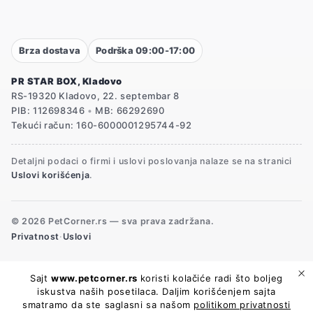
Brza dostava
Podrška 09:00-17:00
PR STAR BOX, Kladovo
RS-19320 Kladovo, 22. septembar 8
PIB: 112698346
•
MB: 66292690
Tekući račun: 160-6000001295744-92
Detaljni podaci o firmi i uslovi poslovanja nalaze se na stranici
Uslovi korišćenja
.
© 2026 PetCorner.rs — sva prava zadržana.
Privatnost
·
Uslovi
Sajt
www.petcorner.rs
koristi kolačiće radi što boljeg
iskustva naših posetilaca. Daljim korišćenjem sajta
smatramo da ste saglasni sa našom
politikom privatnosti