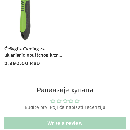
Češagija Carding za
uklanjanje opuštenog krzna,
izmenljiva glava, 8x14 cm
Regularna
2,390.00 RSD
cena
Рецензије купаца
Budite prvi koji će napisati recenziju
Write a review