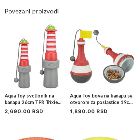
Povezani proizvodi
Aqua Toy svetionik na
Aqua Toy bova na kanapu sa
kanapu 26cm TPR Trixie
otvorom za poslastice 19cm
(vidljiv na vodi)
TPR Trixie
Regularna
2,690.00 RSD
Regularna
1,890.00 RSD
cena
cena