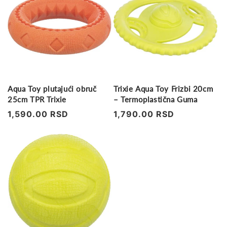
Aqua Toy plutajući obruč
Trixie Aqua Toy Frizbi 20cm
25cm TPR Trixie
– Termoplastična Guma
Regularna
1,590.00 RSD
Regularna
1,790.00 RSD
cena
cena