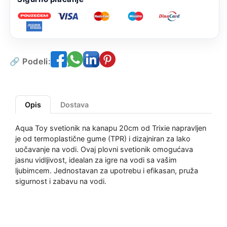
🔗 Podeli:
Opis
Dostava
Aqua Toy svetionik na kanapu 20cm od Trixie napravljen
je od termoplastične gume (TPR) i dizajniran za lako
uočavanje na vodi. Ovaj plovni svetionik omogućava
jasnu vidljivost, idealan za igre na vodi sa vašim
ljubimcem. Jednostavan za upotrebu i efikasan, pruža
sigurnost i zabavu na vodi.