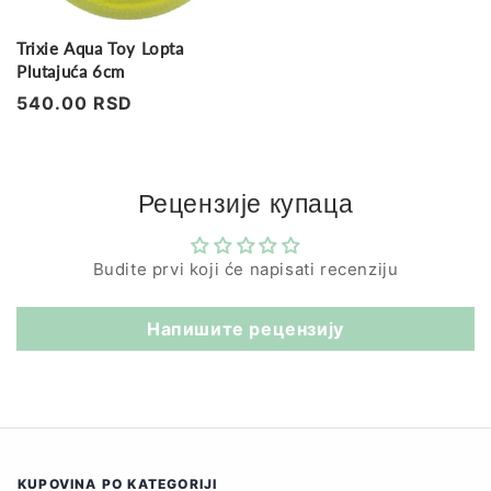
Trixie Aqua Toy Lopta
Plutajuća 6cm
Regularna
540.00 RSD
cena
Рецензије купаца
Budite prvi koji će napisati recenziju
Напишите рецензију
KUPOVINA PO KATEGORIJI