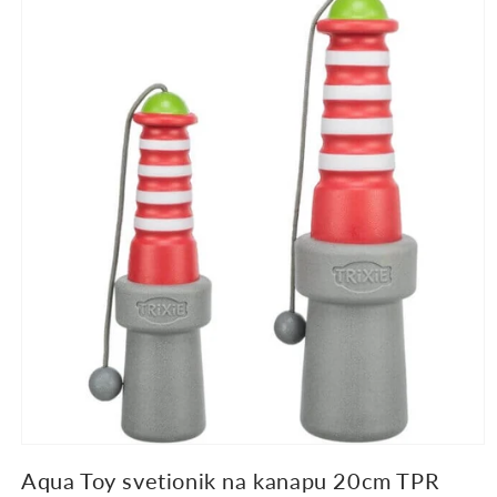
informacije
o
proizvodu
Aqua Toy svetionik na kanapu 20cm TPR