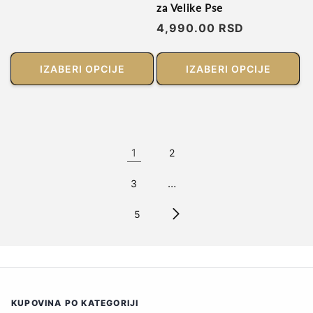
cena
za Velike Pse
Regularna
4,990.00 RSD
cena
IZABERI OPCIJE
IZABERI OPCIJE
1
2
…
3
5
KUPOVINA PO KATEGORIJI