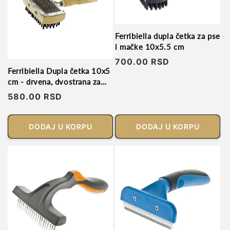
Ferribiella dupla četka za pse
i mačke 10x5.5 cm
Regularna
700.00 RSD
Ferribiella Dupla četka 10x5
cena
cm - drvena, dvostrana za
pse i mačke
Regularna
580.00 RSD
cena
DODAJ U KORPU
DODAJ U KORPU