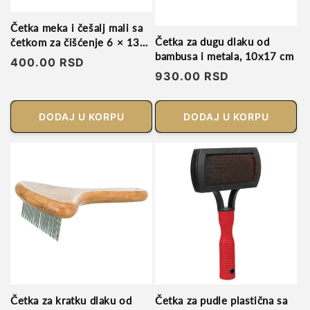
Četka meka i češalj mali sa
Četka za dugu dlaku od
četkom za čišćenje 6 × 13
bambusa i metala, 10x17 cm
cm
Regularna
400.00 RSD
Regularna
930.00 RSD
cena
cena
DODAJ U KORPU
DODAJ U KORPU
Četka za kratku dlaku od
Četka za pudle plastična sa