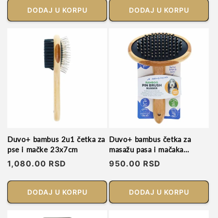
DODAJ U KORPU
DODAJ U KORPU
Duvo+ bambus 2u1 četka za
Duvo+ bambus četka za
pse i mačke 23x7cm
masažu pasa i mačaka
19x12cm
Regularna
1,080.00 RSD
Regularna
950.00 RSD
cena
cena
DODAJ U KORPU
DODAJ U KORPU