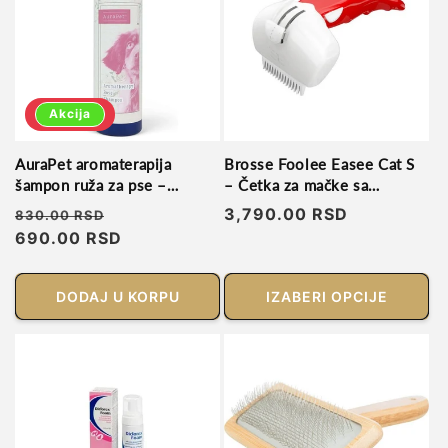
Akcija
AuraPet aromaterapija
Brosse Foolee Easee Cat S
šampon ruža za pse –
– Četka za mačke sa
prirodna nega
kompozitnim češljem
Regularna
Prodajna
Regularna
3,790.00 RSD
830.00 RSD
cena
690.00 RSD
cena
cena
DODAJ U KORPU
IZABERI OPCIJE