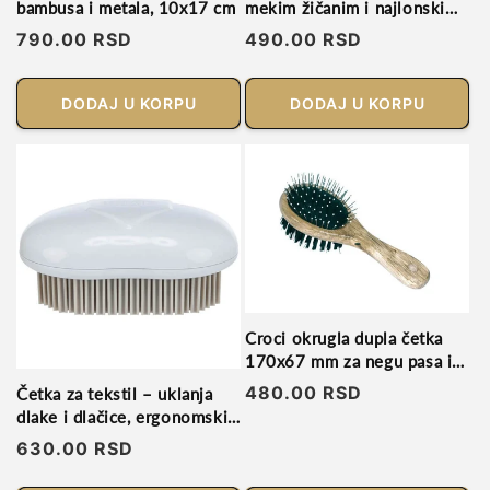
bambusa i metala, 10x17 cm
mekim žičanim i najlonskim
čekinjama
Regularna
790.00 RSD
Regularna
490.00 RSD
cena
cena
DODAJ U KORPU
DODAJ U KORPU
Croci okrugla dupla četka
170x67 mm za negu pasa i
mačaka
Regularna
480.00 RSD
Četka za tekstil – uklanja
dlake i dlačice, ergonomski
cena
dizajn
Regularna
630.00 RSD
cena