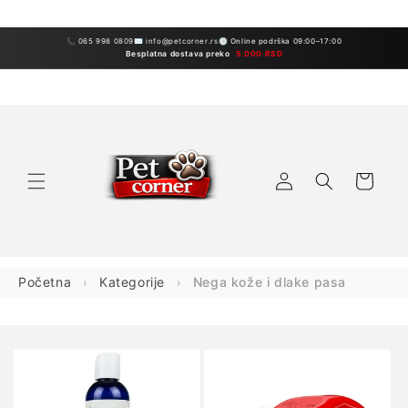
Preskoči
sadržaj
📞 065 998 0809
✉ info@petcorner.rs
🕒 Online podrška 09:00–17:00
Besplatna dostava preko
5.000 RSD
Prijavite
Korpa
se
Početna
Kategorije
Nega kože i dlake pasa