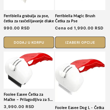
Ferribiella grabulja za pse,
Ferribiella Magic Brush
četka za rasčešljavanje dlake
Četka za Pse
Regularna
990.00 RSD
Regularna
Cena od 1,990.00 RSD
cena
cena
DODAJ U KORPU
IZABERI OPCIJE
Foolee Easee Četka za
Mačke – Prilagodljiva za Sve
Tipove Dlake
Regularna
3,990.00 RSD
Foolee Easee Dog L - Četka