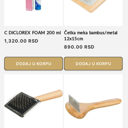
C DICLOREX FOAM 200 ml
Četka meka bambus/metal
12x15cm
Regularna
1,320.00 RSD
Regularna
890.00 RSD
cena
cena
DODAJ U KORPU
DODAJ U KORPU