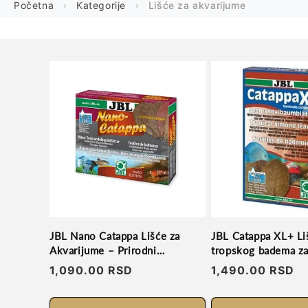
Početna
Kategorije
Lišće za akvarijume
JBL Nano Catappa Lišće za
JBL Catappa XL+ Li
Akvarijume – Prirodni
tropskog badema za
Regulator Vode
Regularna
1,090.00 RSD
Regularna
1,490.00 RSD
cena
cena