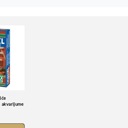
šće
 akvarijume