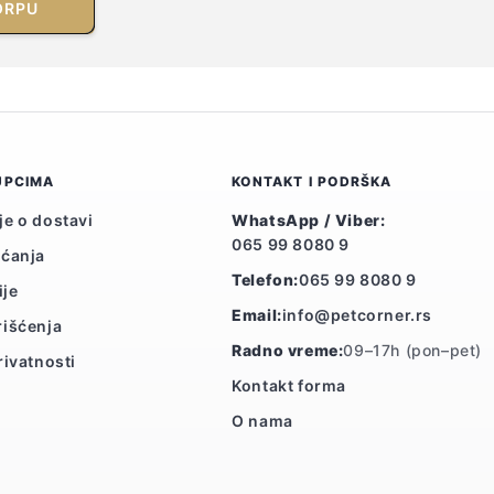
ORPU
UPCIMA
KONTAKT I PODRŠKA
je o dostavi
WhatsApp / Viber:
065 99 8080 9
aćanja
Telefon:
065 99 8080 9
ije
Email:
info@petcorner.rs
rišćenja
Radno vreme:
09–17h (pon–pet)
rivatnosti
Kontakt forma
O nama