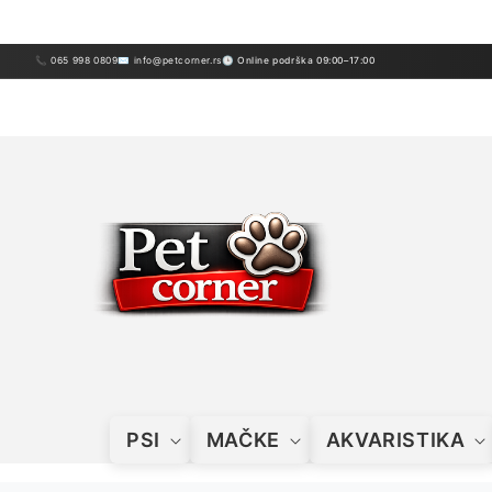
Preskoči
sadržaj
📞 065 998 0809
✉ info@petcorner.rs
🕒 Online podrška 09:00–17:00
PSI
MAČKE
AKVARISTIKA