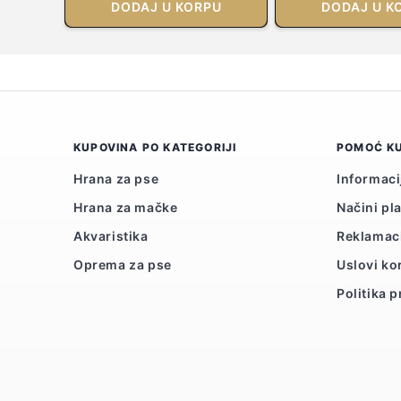
DODAJ U KORPU
DODAJ U K
KUPOVINA PO KATEGORIJI
POMOĆ K
Hrana za pse
Informaci
Hrana za mačke
Načini pl
Akvaristika
Reklamac
Oprema za pse
Uslovi ko
Politika p