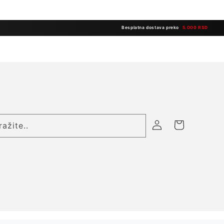
Besplatna dostava preko
5.000 RSD
Prijavite
Korpa
ražite..
se