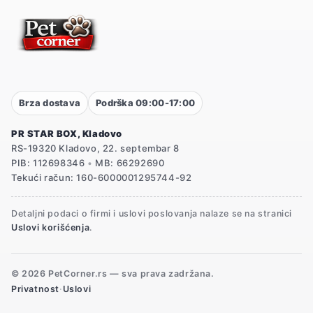
Brza dostava
Podrška 09:00-17:00
PR STAR BOX, Kladovo
RS-19320 Kladovo, 22. septembar 8
PIB: 112698346
•
MB: 66292690
Tekući račun: 160-6000001295744-92
Detaljni podaci o firmi i uslovi poslovanja nalaze se na stranici
Uslovi korišćenja
.
© 2026 PetCorner.rs — sva prava zadržana.
Privatnost
·
Uslovi